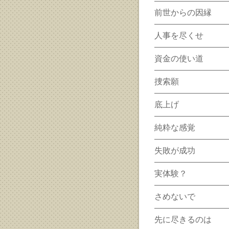
前世からの因縁
人事を尽くせ
資金の使い道
捜索願
底上げ
純粋な感覚
失敗が成功
実体験？
さめないで
先に尽きるのは