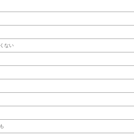
くない
も