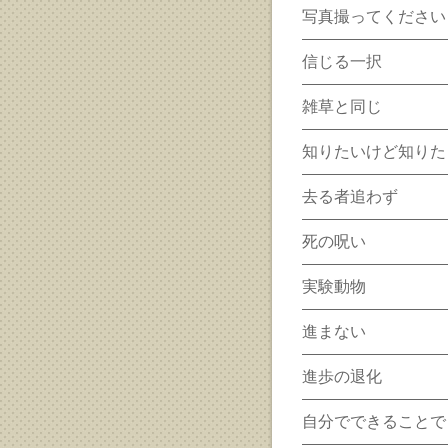
写真撮ってください
信じる一択
雑草と同じ
知りたいけど知りた
去る者追わず
死の呪い
実験動物
進まない
進歩の退化
自分でできることで