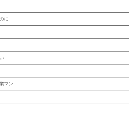
のに
い
業マン