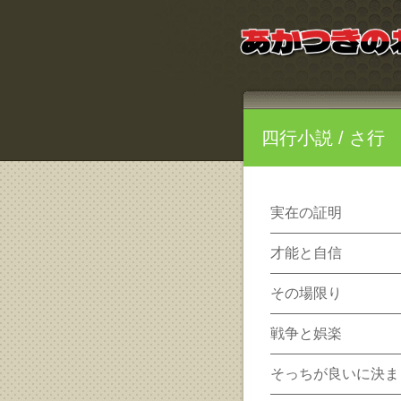
四行小説
/ さ行
実在の証明
才能と自信
その場限り
戦争と娯楽
そっちが良いに決ま