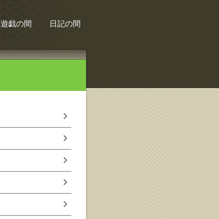
遊戯の間
日記の間
chevron_right
chevron_right
chevron_right
chevron_right
chevron_right