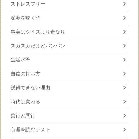
chevron_right
ストレスフリー
chevron_right
深淵を覗く時
chevron_right
事実はクイズより奇なり
chevron_right
スカスカだけどパンパン
chevron_right
生活水準
chevron_right
自信の持ち方
chevron_right
説得できない理由
chevron_right
時代は変わる
chevron_right
善行と悪行
chevron_right
心理を読むテスト