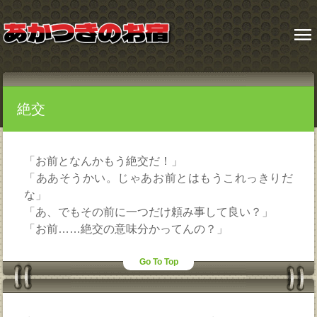
menu
絶交
「お前となんかもう絶交だ！」
「ああそうかい。じゃあお前とはもうこれっきりだ
な」
「あ、でもその前に一つだけ頼み事して良い？」
「お前……絶交の意味分かってんの？」
Go To Top