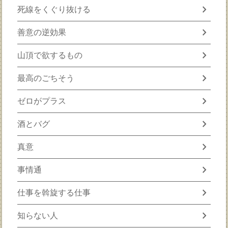
chevron_right
死線をくぐり抜ける
chevron_right
善意の逆効果
chevron_right
山頂で欲するもの
chevron_right
最高のごちそう
chevron_right
ゼロがプラス
chevron_right
酒とバグ
chevron_right
真意
chevron_right
事情通
chevron_right
仕事を斡旋する仕事
chevron_right
知らない人