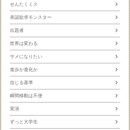
chevron_right
せんたくミス
chevron_right
承認欲求モンスター
chevron_right
出題者
chevron_right
世界は変わる
chevron_right
サメになりたい
chevron_right
進歩か進化か
chevron_right
信じる基準
chevron_right
瞬間移動は不便
chevron_right
実演
chevron_right
ずっと大学生