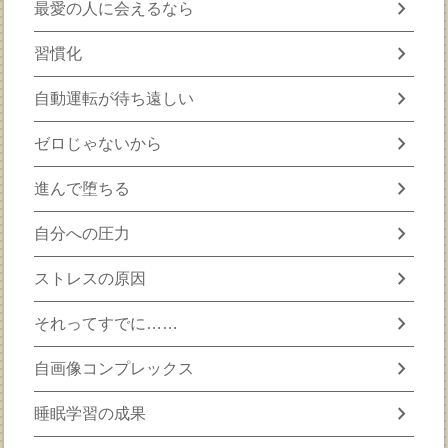
chevron_right
最愛の人に会えるなら
chevron_right
習慣化
chevron_right
自動運転が待ち遠しい
chevron_right
ゼロじゃないから
chevron_right
進んで堕ちる
chevron_right
自分への圧力
chevron_right
ストレスの原因
chevron_right
それってすでに……
chevron_right
自画像コンプレックス
chevron_right
睡眠学習の成果