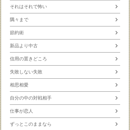
chevron_right
それはそれで怖い
chevron_right
隅々まで
chevron_right
節約術
chevron_right
新品より中古
chevron_right
信用の置きどころ
chevron_right
失敗しない失敗
chevron_right
相思相愛
chevron_right
自分の中の対戦相手
chevron_right
仕事が恋人
chevron_right
ずっとこのままなら