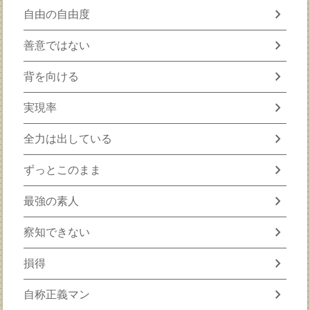
chevron_right
自由の自由度
chevron_right
善意ではない
chevron_right
背を向ける
chevron_right
実現率
chevron_right
全力は出している
chevron_right
ずっとこのまま
chevron_right
最強の素人
chevron_right
察知できない
chevron_right
損得
chevron_right
自称正義マン