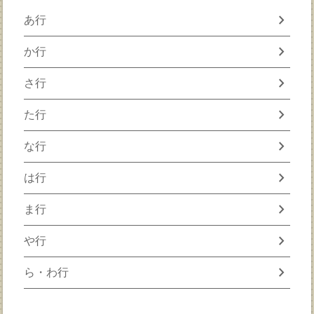
chevron_right
あ行
chevron_right
か行
chevron_right
さ行
chevron_right
た行
chevron_right
な行
chevron_right
は行
chevron_right
ま行
chevron_right
や行
chevron_right
ら・わ行