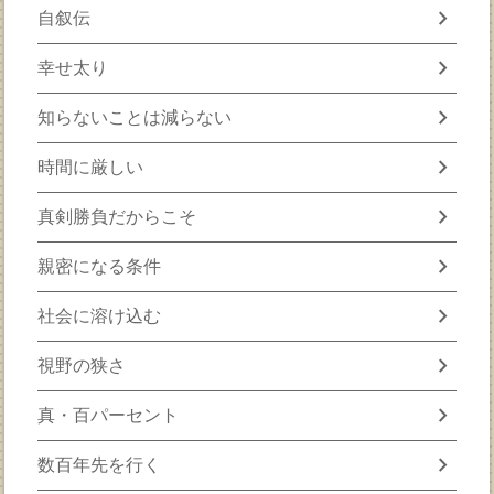
chevron_right
自叙伝
chevron_right
幸せ太り
chevron_right
知らないことは減らない
chevron_right
時間に厳しい
chevron_right
真剣勝負だからこそ
chevron_right
親密になる条件
chevron_right
社会に溶け込む
chevron_right
視野の狭さ
chevron_right
真・百パーセント
chevron_right
数百年先を行く