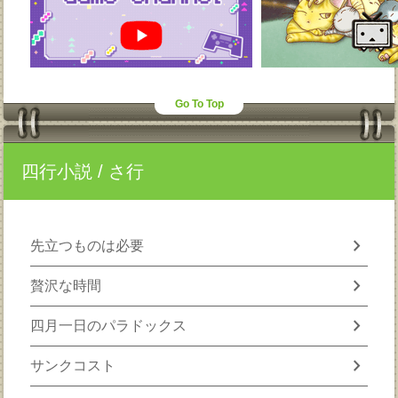
Go To Top
四行小説
/ さ行
chevron_right
先立つものは必要
chevron_right
贅沢な時間
chevron_right
四月一日のパラドックス
chevron_right
サンクコスト