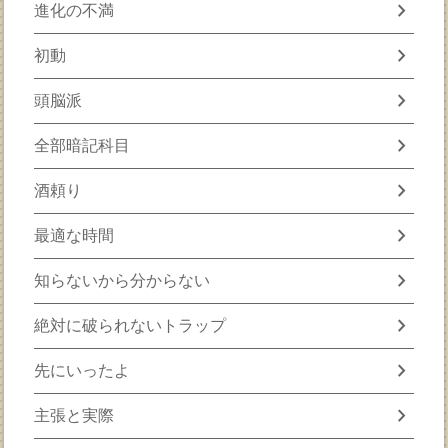
chevron_right
進化の不満
chevron_right
初動
chevron_right
頭脳派
chevron_right
全部暗記科目
chevron_right
酒頼り
chevron_right
最適な時間
chevron_right
知らないから分からない
chevron_right
絶対に破られないトラップ
chevron_right
先にいったよ
chevron_right
主張と実際