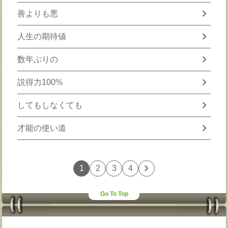
chevron_right
善よりも悪
chevron_right
人生の期待値
chevron_right
数年ぶりの
chevron_right
説得力100%
chevron_right
してもしなくても
chevron_right
才能の使い道
chevron_right
1
2
3
4
Go To Top