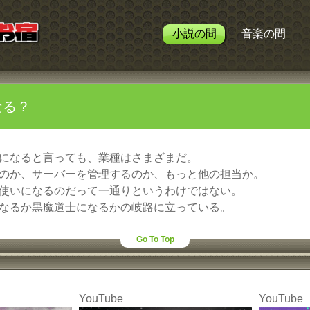
小説の間
音楽の間
なる？
になると言っても、業種はさまざまだ。
のか、サーバーを管理するのか、もっと他の担当か。
使いになるのだって一通りというわけではない。
なるか黒魔道士になるかの岐路に立っている。
Go To Top
YouTube
YouTube