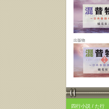
出版物
四行小説
/ た行