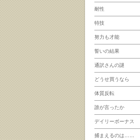
耐性
特技
努力も才能
誓いの結果
通訳さんの謎
どうせ買うなら
体質反転
誰が言ったか
デイリーボーナス
捕まえるのは……