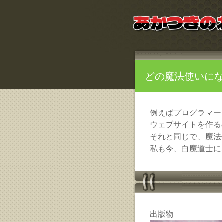
どの魔法使いに
例えばプログラマー
ウェブサイトを作る
それと同じで、魔法
私も今、白魔道士に
出版物