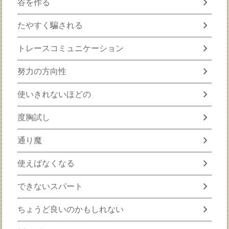
chevron_right
谷を作る
chevron_right
たやすく騙される
chevron_right
トレースコミュニケーション
chevron_right
努力の方向性
chevron_right
使いきれないほどの
chevron_right
度胸試し
chevron_right
通り魔
chevron_right
使えばなくなる
chevron_right
できないスパート
chevron_right
ちょうど良いのかもしれない