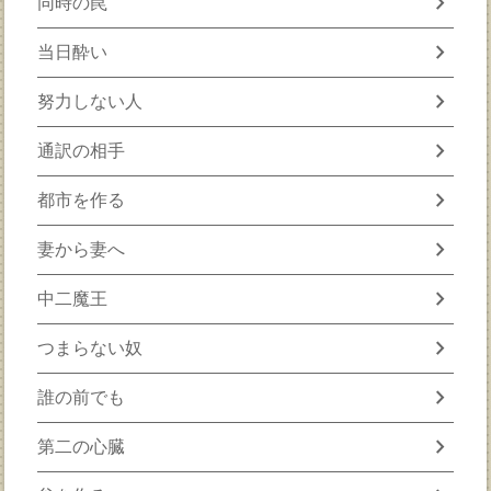
chevron_right
同時の罠
chevron_right
当日酔い
chevron_right
努力しない人
chevron_right
通訳の相手
chevron_right
都市を作る
chevron_right
妻から妻へ
chevron_right
中二魔王
chevron_right
つまらない奴
chevron_right
誰の前でも
chevron_right
第二の心臓