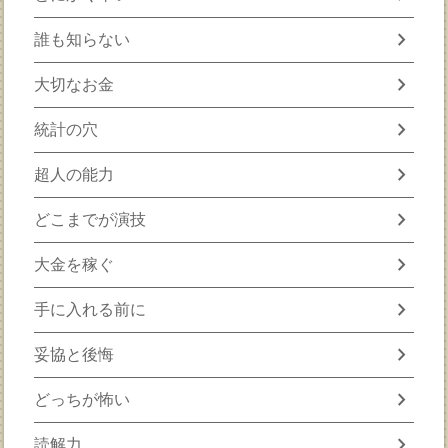
chevron_right
誰も知らない
chevron_right
大切なお金
chevron_right
統計の穴
chevron_right
超人の能力
chevron_right
どこまでが演技
chevron_right
大金を稼ぐ
chevron_right
手に入れる前に
chevron_right
妥協と後悔
chevron_right
どっちが怖い
chevron_right
読解力