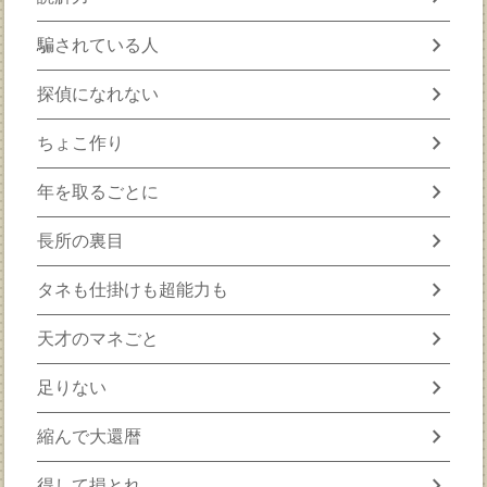
chevron_right
騙されている人
chevron_right
探偵になれない
chevron_right
ちょこ作り
chevron_right
年を取るごとに
chevron_right
長所の裏目
chevron_right
タネも仕掛けも超能力も
chevron_right
天才のマネごと
chevron_right
足りない
chevron_right
縮んで大還暦
chevron_right
得して損とれ