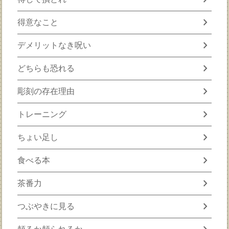
chevron_right
得意なこと
chevron_right
デメリットなき呪い
chevron_right
どちらも恐れる
chevron_right
彫刻の存在理由
chevron_right
トレーニング
chevron_right
ちょい足し
chevron_right
食べる本
chevron_right
茶番力
chevron_right
つぶやきに見る