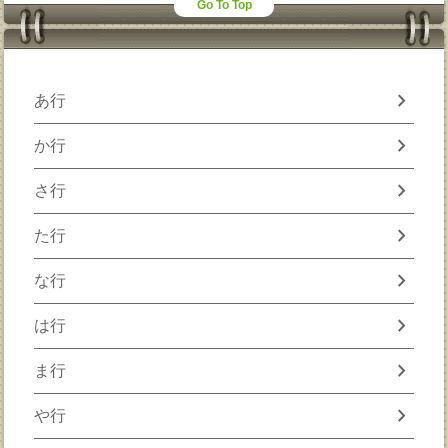
Go To Top
chevron_right
あ行
chevron_right
か行
chevron_right
さ行
chevron_right
た行
chevron_right
な行
chevron_right
は行
chevron_right
ま行
chevron_right
や行