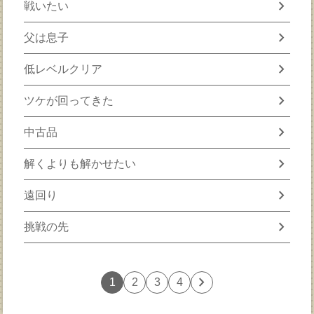
chevron_right
戦いたい
chevron_right
父は息子
chevron_right
低レベルクリア
chevron_right
ツケが回ってきた
chevron_right
中古品
chevron_right
解くよりも解かせたい
chevron_right
遠回り
chevron_right
挑戦の先
chevron_right
1
2
3
4