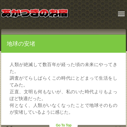
menu
地球の安堵
人類が絶滅して数百年が経った頃の未来にやってき
た。
調査がてらしばらくこの時代にとどまって生活をし
てみた。
正直、文明も何もないが、私のいた時代よりもよっ
ぽど快適だった。
何となく、人類がいなくなったことで地球そのもの
が安堵しているように感じた。
Go To Top