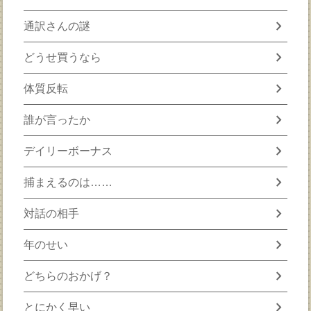
chevron_right
通訳さんの謎
chevron_right
どうせ買うなら
chevron_right
体質反転
chevron_right
誰が言ったか
chevron_right
デイリーボーナス
chevron_right
捕まえるのは……
chevron_right
対話の相手
chevron_right
年のせい
chevron_right
どちらのおかげ？
chevron_right
とにかく早い