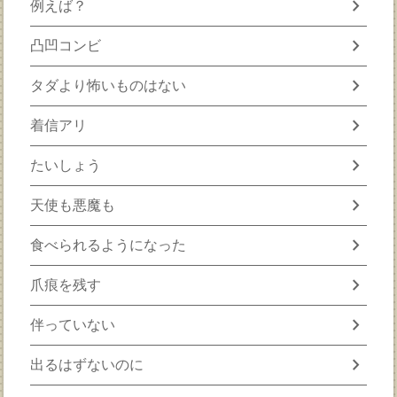
chevron_right
例えば？
chevron_right
凸凹コンビ
chevron_right
タダより怖いものはない
chevron_right
着信アリ
chevron_right
たいしょう
chevron_right
天使も悪魔も
chevron_right
食べられるようになった
chevron_right
爪痕を残す
chevron_right
伴っていない
chevron_right
出るはずないのに