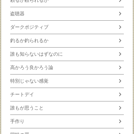
chevron_right
頼るか頼られるか
chevron_right
盗聴器
chevron_right
ダークポジティブ
chevron_right
釣るか釣られるか
chevron_right
誰も知らないはずなのに
chevron_right
高かろう良かろう論
chevron_right
特別じゃない感覚
chevron_right
チートデイ
chevron_right
誰もが思うこと
chevron_right
手作り