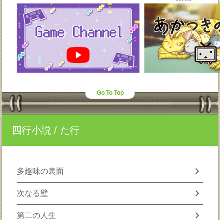
Go To Top
四行小説
/ た行
chevron_right
多趣味の裏面
chevron_right
次なる壁
chevron_right
第二の人生