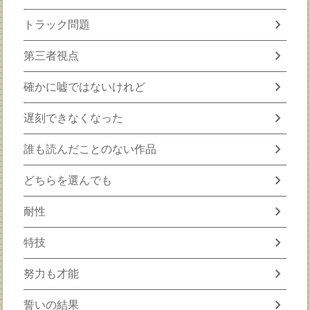
chevron_right
トラック問題
chevron_right
第三者視点
chevron_right
確かに嘘ではないけれど
chevron_right
遅刻できなくなった
chevron_right
誰も読んだことのない作品
chevron_right
どちらを選んでも
chevron_right
耐性
chevron_right
特技
chevron_right
努力も才能
chevron_right
誓いの結果