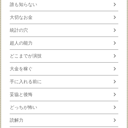
chevron_right
誰も知らない
chevron_right
大切なお金
chevron_right
統計の穴
chevron_right
超人の能力
chevron_right
どこまでが演技
chevron_right
大金を稼ぐ
chevron_right
手に入れる前に
chevron_right
妥協と後悔
chevron_right
どっちが怖い
chevron_right
読解力