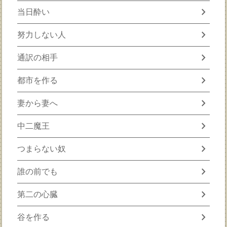
chevron_right
当日酔い
chevron_right
努力しない人
chevron_right
通訳の相手
chevron_right
都市を作る
chevron_right
妻から妻へ
chevron_right
中二魔王
chevron_right
つまらない奴
chevron_right
誰の前でも
chevron_right
第二の心臓
chevron_right
谷を作る