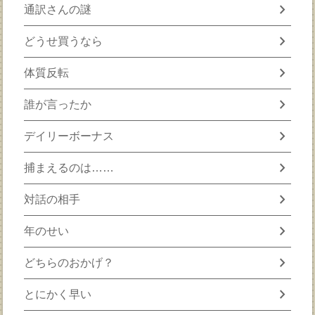
chevron_right
通訳さんの謎
chevron_right
どうせ買うなら
chevron_right
体質反転
chevron_right
誰が言ったか
chevron_right
デイリーボーナス
chevron_right
捕まえるのは……
chevron_right
対話の相手
chevron_right
年のせい
chevron_right
どちらのおかげ？
chevron_right
とにかく早い