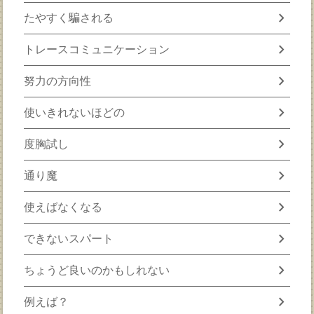
chevron_right
たやすく騙される
chevron_right
トレースコミュニケーション
chevron_right
努力の方向性
chevron_right
使いきれないほどの
chevron_right
度胸試し
chevron_right
通り魔
chevron_right
使えばなくなる
chevron_right
できないスパート
chevron_right
ちょうど良いのかもしれない
chevron_right
例えば？