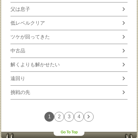
chevron_right
父は息子
chevron_right
低レベルクリア
chevron_right
ツケが回ってきた
chevron_right
中古品
chevron_right
解くよりも解かせたい
chevron_right
遠回り
chevron_right
挑戦の先
chevron_right
1
2
3
4
Go To Top