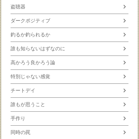
chevron_right
盗聴器
chevron_right
ダークポジティブ
chevron_right
釣るか釣られるか
chevron_right
誰も知らないはずなのに
chevron_right
高かろう良かろう論
chevron_right
特別じゃない感覚
chevron_right
チートデイ
chevron_right
誰もが思うこと
chevron_right
手作り
chevron_right
同時の罠