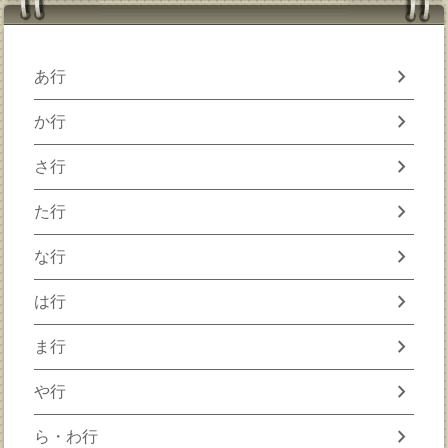
chevron_right
あ行
chevron_right
か行
chevron_right
さ行
chevron_right
た行
chevron_right
な行
chevron_right
は行
chevron_right
ま行
chevron_right
や行
chevron_right
ら・わ行