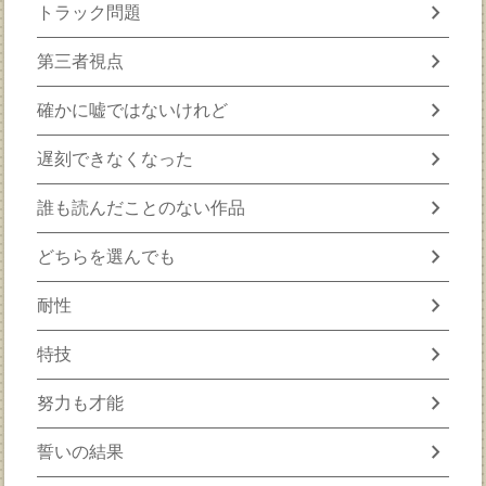
chevron_right
トラック問題
chevron_right
第三者視点
chevron_right
確かに嘘ではないけれど
chevron_right
遅刻できなくなった
chevron_right
誰も読んだことのない作品
chevron_right
どちらを選んでも
chevron_right
耐性
chevron_right
特技
chevron_right
努力も才能
chevron_right
誓いの結果