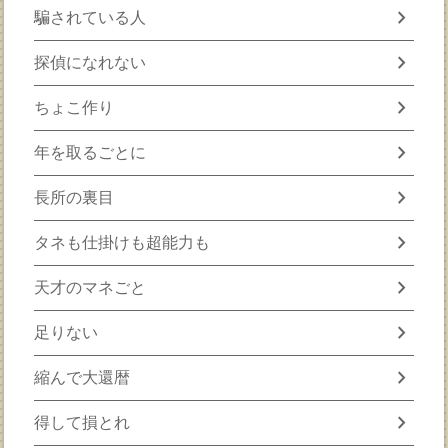
chevron_right
騙されている人
chevron_right
探偵になれない
chevron_right
ちょこ作り
chevron_right
年を取るごとに
chevron_right
長所の裏目
chevron_right
タネも仕掛けも超能力も
chevron_right
天才のマネごと
chevron_right
足りない
chevron_right
縮んで大還暦
chevron_right
得して損とれ