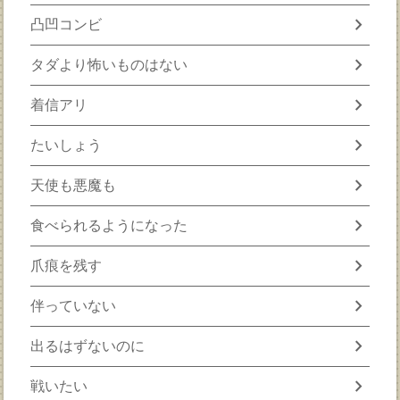
chevron_right
凸凹コンビ
chevron_right
タダより怖いものはない
chevron_right
着信アリ
chevron_right
たいしょう
chevron_right
天使も悪魔も
chevron_right
食べられるようになった
chevron_right
爪痕を残す
chevron_right
伴っていない
chevron_right
出るはずないのに
chevron_right
戦いたい