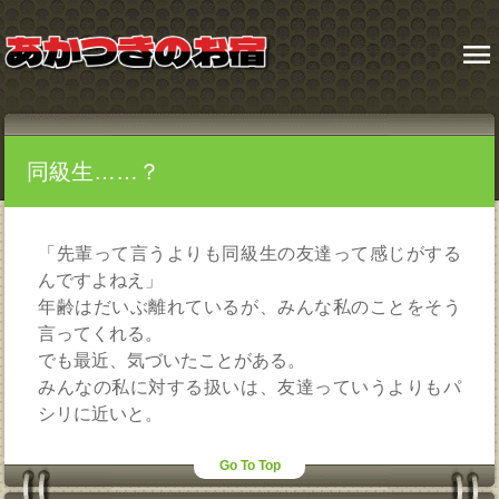
menu
同級生……？
「先輩って言うよりも同級生の友達って感じがする
んですよねえ」
年齢はだいぶ離れているが、みんな私のことをそう
言ってくれる。
でも最近、気づいたことがある。
みんなの私に対する扱いは、友達っていうよりもパ
シリに近いと。
Go To Top