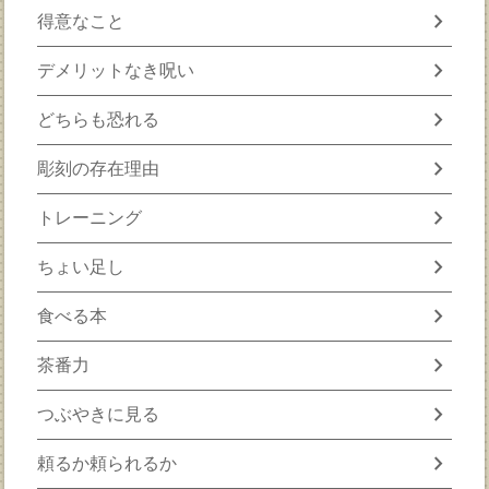
chevron_right
得意なこと
chevron_right
デメリットなき呪い
chevron_right
どちらも恐れる
chevron_right
彫刻の存在理由
chevron_right
トレーニング
chevron_right
ちょい足し
chevron_right
食べる本
chevron_right
茶番力
chevron_right
つぶやきに見る
chevron_right
頼るか頼られるか