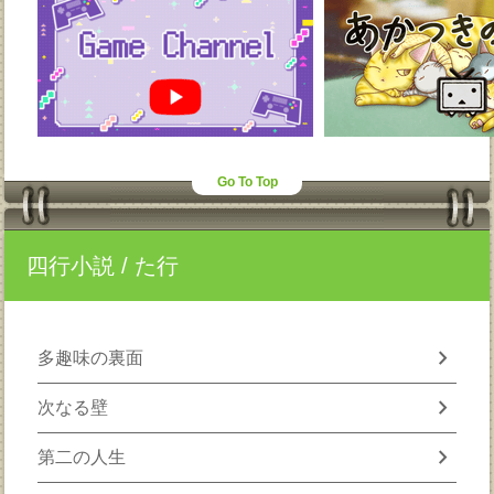
Go To Top
四行小説
/ た行
chevron_right
多趣味の裏面
chevron_right
次なる壁
chevron_right
第二の人生