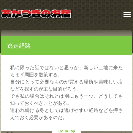
menu
逃走経路
私に限った話ではないと思うが、新しい土地に来た
らまず周囲を散策する。
自分にとって必要なものが買える場所や美味しい店
などを探すのが主な目的だろう。
でも私の場合はそれとは別にもう一つ、どうしても
知っておくべきことがある。
追われ続ける身としては逃げやすい経路などを押さ
えておく必要があるのだ。
Go To Top