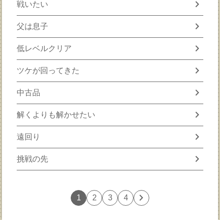
chevron_right
戦いたい
chevron_right
父は息子
chevron_right
低レベルクリア
chevron_right
ツケが回ってきた
chevron_right
中古品
chevron_right
解くよりも解かせたい
chevron_right
遠回り
chevron_right
挑戦の先
chevron_right
1
2
3
4