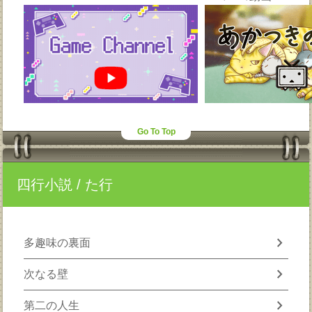
Go To Top
四行小説
/ た行
chevron_right
多趣味の裏面
chevron_right
次なる壁
chevron_right
第二の人生