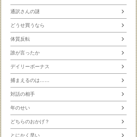
chevron_right
通訳さんの謎
chevron_right
どうせ買うなら
chevron_right
体質反転
chevron_right
誰が言ったか
chevron_right
デイリーボーナス
chevron_right
捕まえるのは……
chevron_right
対話の相手
chevron_right
年のせい
chevron_right
どちらのおかげ？
chevron_right
とにかく早い