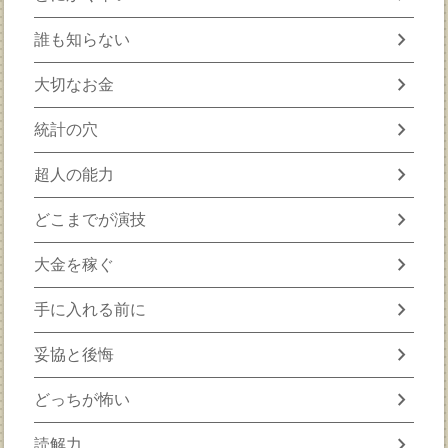
chevron_right
誰も知らない
chevron_right
大切なお金
chevron_right
統計の穴
chevron_right
超人の能力
chevron_right
どこまでが演技
chevron_right
大金を稼ぐ
chevron_right
手に入れる前に
chevron_right
妥協と後悔
chevron_right
どっちが怖い
chevron_right
読解力