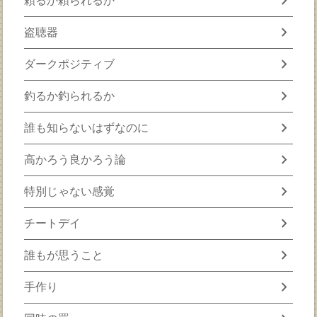
chevron_right
頼るか頼られるか
chevron_right
盗聴器
chevron_right
ダークポジティブ
chevron_right
釣るか釣られるか
chevron_right
誰も知らないはずなのに
chevron_right
高かろう良かろう論
chevron_right
特別じゃない感覚
chevron_right
チートデイ
chevron_right
誰もが思うこと
chevron_right
手作り