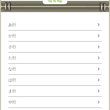
Go To Top
chevron_right
あ行
chevron_right
か行
chevron_right
さ行
chevron_right
た行
chevron_right
な行
chevron_right
は行
chevron_right
ま行
chevron_right
や行