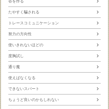
chevron_right
谷を作る
chevron_right
たやすく騙される
chevron_right
トレースコミュニケーション
chevron_right
努力の方向性
chevron_right
使いきれないほどの
chevron_right
度胸試し
chevron_right
通り魔
chevron_right
使えばなくなる
chevron_right
できないスパート
chevron_right
ちょうど良いのかもしれない