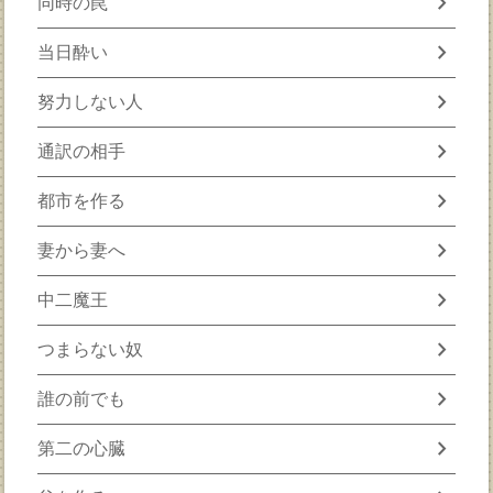
chevron_right
同時の罠
chevron_right
当日酔い
chevron_right
努力しない人
chevron_right
通訳の相手
chevron_right
都市を作る
chevron_right
妻から妻へ
chevron_right
中二魔王
chevron_right
つまらない奴
chevron_right
誰の前でも
chevron_right
第二の心臓