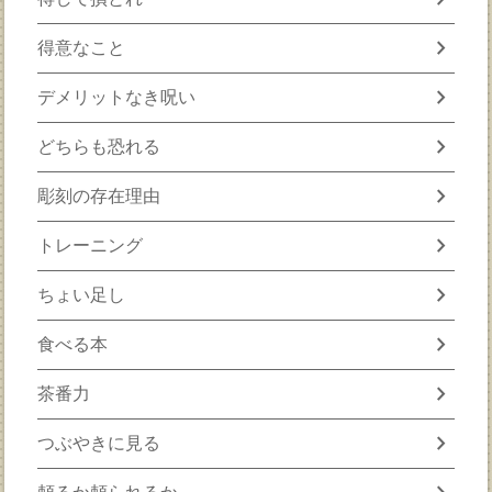
chevron_right
得意なこと
chevron_right
デメリットなき呪い
chevron_right
どちらも恐れる
chevron_right
彫刻の存在理由
chevron_right
トレーニング
chevron_right
ちょい足し
chevron_right
食べる本
chevron_right
茶番力
chevron_right
つぶやきに見る