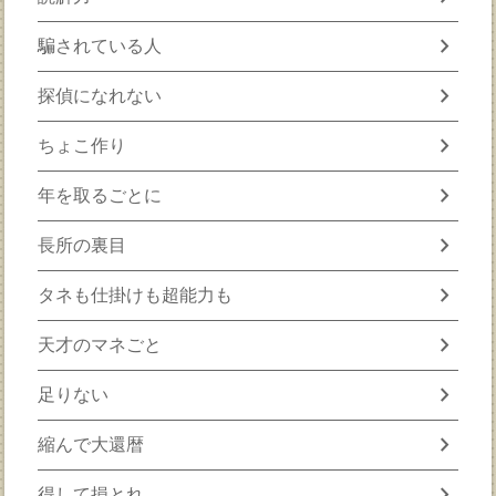
chevron_right
騙されている人
chevron_right
探偵になれない
chevron_right
ちょこ作り
chevron_right
年を取るごとに
chevron_right
長所の裏目
chevron_right
タネも仕掛けも超能力も
chevron_right
天才のマネごと
chevron_right
足りない
chevron_right
縮んで大還暦
chevron_right
得して損とれ