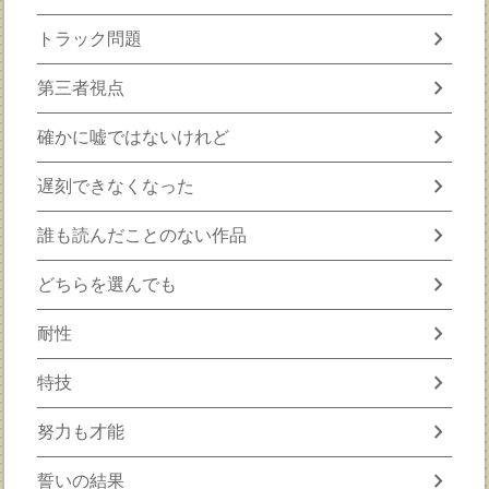
chevron_right
トラック問題
chevron_right
第三者視点
chevron_right
確かに嘘ではないけれど
chevron_right
遅刻できなくなった
chevron_right
誰も読んだことのない作品
chevron_right
どちらを選んでも
chevron_right
耐性
chevron_right
特技
chevron_right
努力も才能
chevron_right
誓いの結果