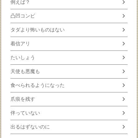
chevron_right
例えば？
chevron_right
凸凹コンビ
chevron_right
タダより怖いものはない
chevron_right
着信アリ
chevron_right
たいしょう
chevron_right
天使も悪魔も
chevron_right
食べられるようになった
chevron_right
爪痕を残す
chevron_right
伴っていない
chevron_right
出るはずないのに