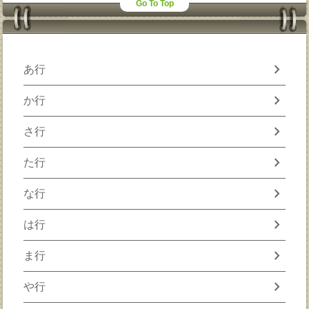
Go To Top
chevron_right
あ行
chevron_right
か行
chevron_right
さ行
chevron_right
た行
chevron_right
な行
chevron_right
は行
chevron_right
ま行
chevron_right
や行