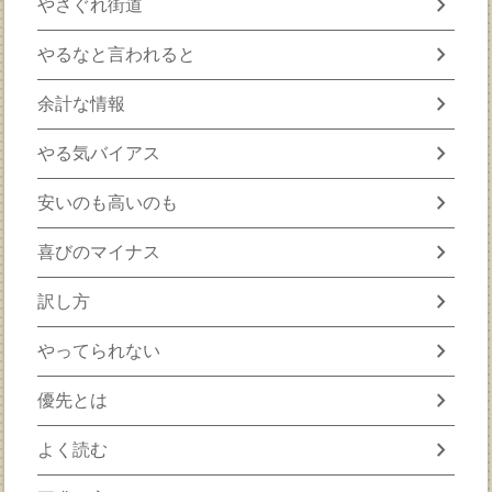
chevron_right
やさぐれ街道
chevron_right
やるなと言われると
chevron_right
余計な情報
chevron_right
やる気バイアス
chevron_right
安いのも高いのも
chevron_right
喜びのマイナス
chevron_right
訳し方
chevron_right
やってられない
chevron_right
優先とは
chevron_right
よく読む