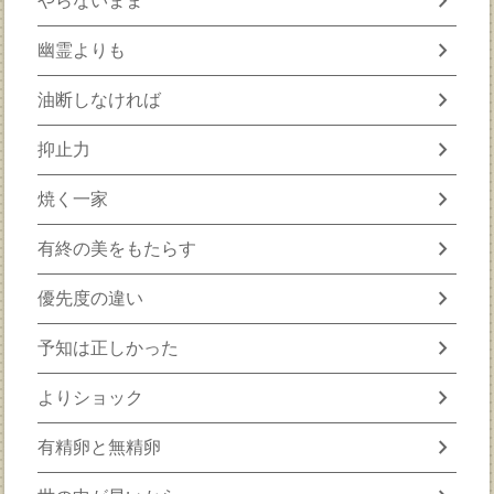
chevron_right
やらないまま
chevron_right
幽霊よりも
chevron_right
油断しなければ
chevron_right
抑止力
chevron_right
焼く一家
chevron_right
有終の美をもたらす
chevron_right
優先度の違い
chevron_right
予知は正しかった
chevron_right
よりショック
chevron_right
有精卵と無精卵