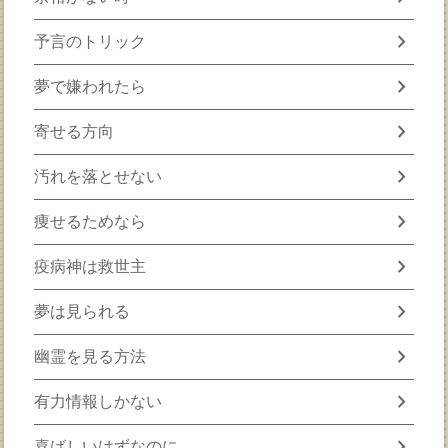
chevron_right
予言のトリック
chevron_right
夢で嫌われたら
chevron_right
寄せる方向
chevron_right
汚れを落とせない
chevron_right
痩せるためなら
chevron_right
疫病神は救世主
chevron_right
夢は見られる
chevron_right
幽霊を見る方法
chevron_right
有力情報しかない
chevron_right
喜ばしいはずなのに