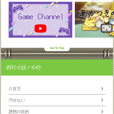
Go To Top
四行小説
/ や行
chevron_right
八百万
chevron_right
汚せない
chevron_right
誘拐の目的