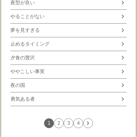
chevron_right
夜型が良い
chevron_right
やることがない
chevron_right
夢を見すぎる
chevron_right
止めるタイミング
chevron_right
夕食の贅沢
chevron_right
ややこしい事実
chevron_right
夜の国
chevron_right
勇気ある者
chevron_right
1
2
3
4