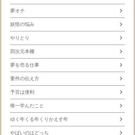
chevron_right
夢オチ
chevron_right
妖怪の悩み
chevron_right
やりとり
chevron_right
四次元本棚
chevron_right
夢を売る仕事
chevron_right
要件の伝え方
chevron_right
予言は便利
chevron_right
唯一学んだこと
chevron_right
ゆく年くる年くりかえす年
chevron_right
やばいのはどっち