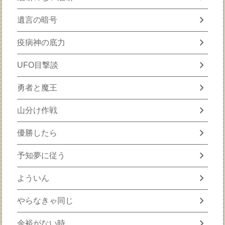
chevron_right
遺言の暗号
chevron_right
疫病神の底力
chevron_right
UFO目撃談
chevron_right
勇者と魔王
chevron_right
山分け作戦
chevron_right
優勝したら
chevron_right
予知夢に従う
chevron_right
よういん
chevron_right
やらなきゃ同じ
chevron_right
余裕がない時