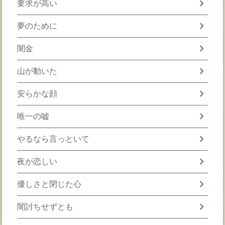
chevron_right
要求が高い
chevron_right
夢のために
chevron_right
闇金
chevron_right
山が動いた
chevron_right
安らかな顔
chevron_right
唯一の嘘
chevron_right
やるなら言っといて
chevron_right
夜が恋しい
chevron_right
優しさと閉じた心
chevron_right
闇討ちせずとも