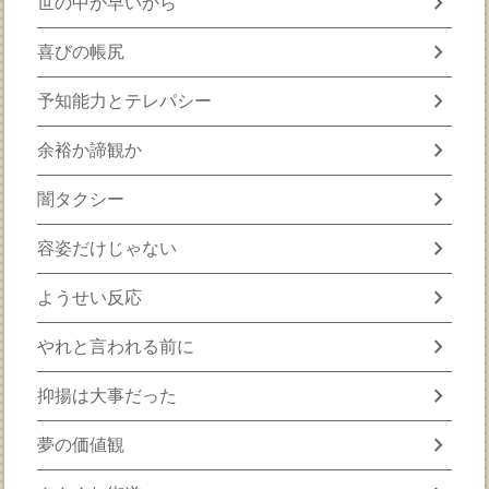
chevron_right
世の中が早いから
chevron_right
喜びの帳尻
chevron_right
予知能力とテレパシー
chevron_right
余裕か諦観か
chevron_right
闇タクシー
chevron_right
容姿だけじゃない
chevron_right
ようせい反応
chevron_right
やれと言われる前に
chevron_right
抑揚は大事だった
chevron_right
夢の価値観