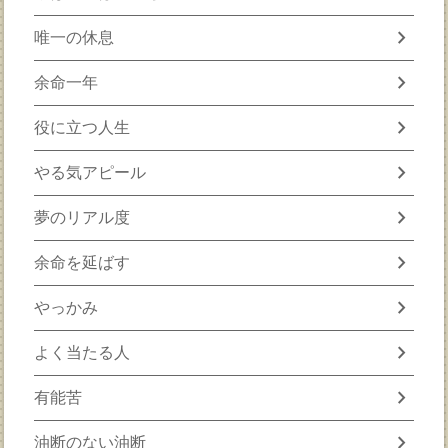
chevron_right
唯一の休息
chevron_right
余命一年
chevron_right
役に立つ人生
chevron_right
やる気アピール
chevron_right
夢のリアル度
chevron_right
余命を延ばす
chevron_right
やっかみ
chevron_right
よく当たる人
chevron_right
有能苦
chevron_right
油断のない油断