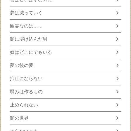
chevron_right
夢は減っていく
chevron_right
幽霊なのは……
chevron_right
闇に溶け込んだ男
chevron_right
奴はどこにでもいる
chevron_right
夢の後の夢
chevron_right
抑止にならない
chevron_right
弱みは作るもの
chevron_right
止められない
chevron_right
闇の世界