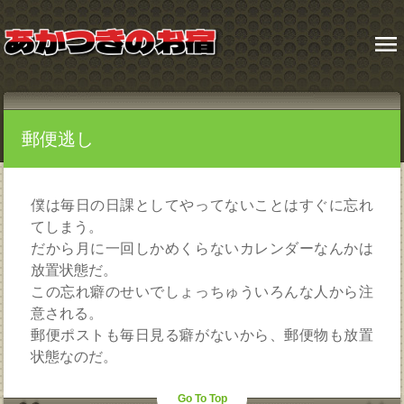
menu
郵便逃し
僕は毎日の日課としてやってないことはすぐに忘れ
てしまう。
だから月に一回しかめくらないカレンダーなんかは
放置状態だ。
この忘れ癖のせいでしょっちゅういろんな人から注
意される。
郵便ポストも毎日見る癖がないから、郵便物も放置
状態なのだ。
Go To Top