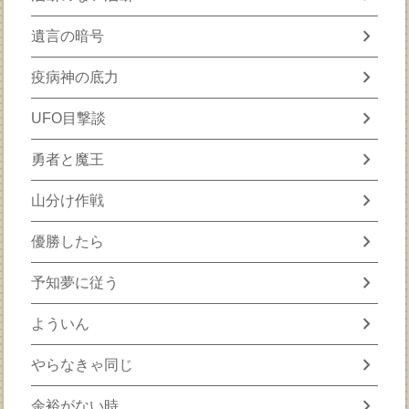
chevron_right
遺言の暗号
chevron_right
疫病神の底力
chevron_right
UFO目撃談
chevron_right
勇者と魔王
chevron_right
山分け作戦
chevron_right
優勝したら
chevron_right
予知夢に従う
chevron_right
よういん
chevron_right
やらなきゃ同じ
chevron_right
余裕がない時