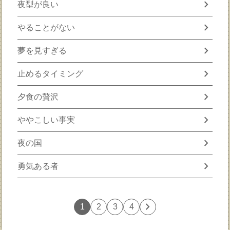
chevron_right
夜型が良い
chevron_right
やることがない
chevron_right
夢を見すぎる
chevron_right
止めるタイミング
chevron_right
夕食の贅沢
chevron_right
ややこしい事実
chevron_right
夜の国
chevron_right
勇気ある者
chevron_right
1
2
3
4