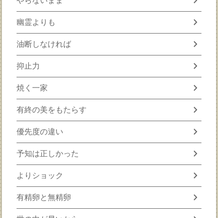
chevron_right
やらないまま
chevron_right
幽霊よりも
chevron_right
油断しなければ
chevron_right
抑止力
chevron_right
焼く一家
chevron_right
有終の美をもたらす
chevron_right
優先度の違い
chevron_right
予知は正しかった
chevron_right
よりショック
chevron_right
有精卵と無精卵