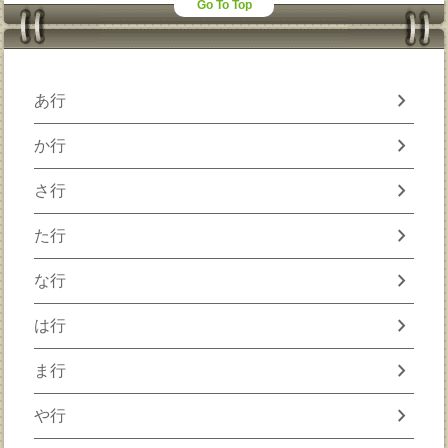
Go To Top
chevron_right
あ行
chevron_right
か行
chevron_right
さ行
chevron_right
た行
chevron_right
な行
chevron_right
は行
chevron_right
ま行
chevron_right
や行