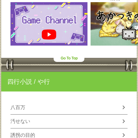
Go To Top
四行小説
/ や行
chevron_right
八百万
chevron_right
汚せない
chevron_right
誘拐の目的