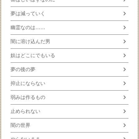
chevron_right
夢は減っていく
chevron_right
幽霊なのは……
chevron_right
闇に溶け込んだ男
chevron_right
奴はどこにでもいる
chevron_right
夢の後の夢
chevron_right
抑止にならない
chevron_right
弱みは作るもの
chevron_right
止められない
chevron_right
闇の世界