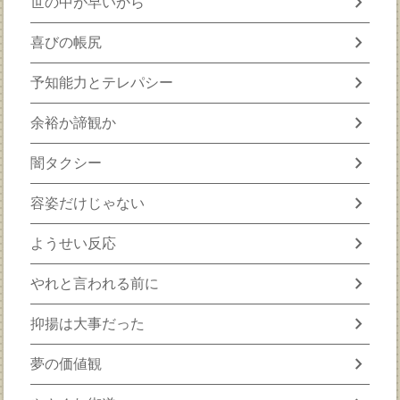
chevron_right
世の中が早いから
chevron_right
喜びの帳尻
chevron_right
予知能力とテレパシー
chevron_right
余裕か諦観か
chevron_right
闇タクシー
chevron_right
容姿だけじゃない
chevron_right
ようせい反応
chevron_right
やれと言われる前に
chevron_right
抑揚は大事だった
chevron_right
夢の価値観