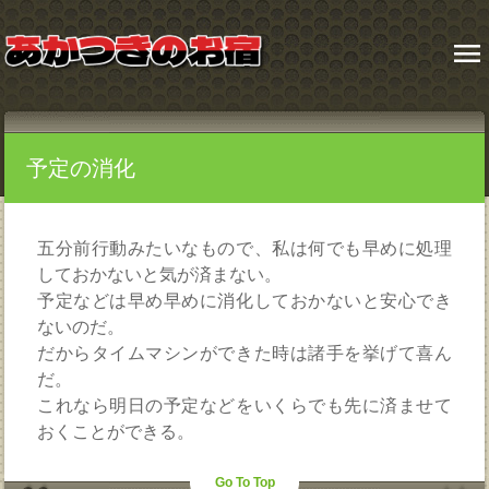
menu
予定の消化
五分前行動みたいなもので、私は何でも早めに処理
しておかないと気が済まない。
予定などは早め早めに消化しておかないと安心でき
ないのだ。
だからタイムマシンができた時は諸手を挙げて喜ん
だ。
これなら明日の予定などをいくらでも先に済ませて
おくことができる。
Go To Top