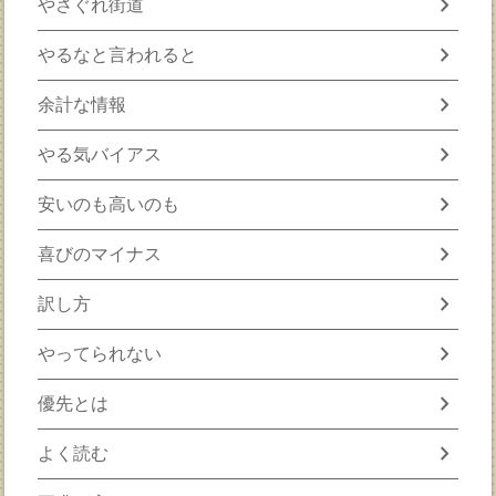
chevron_right
やさぐれ街道
chevron_right
やるなと言われると
chevron_right
余計な情報
chevron_right
やる気バイアス
chevron_right
安いのも高いのも
chevron_right
喜びのマイナス
chevron_right
訳し方
chevron_right
やってられない
chevron_right
優先とは
chevron_right
よく読む