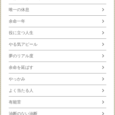
chevron_right
唯一の休息
chevron_right
余命一年
chevron_right
役に立つ人生
chevron_right
やる気アピール
chevron_right
夢のリアル度
chevron_right
余命を延ばす
chevron_right
やっかみ
chevron_right
よく当たる人
chevron_right
有能苦
chevron_right
油断のない油断