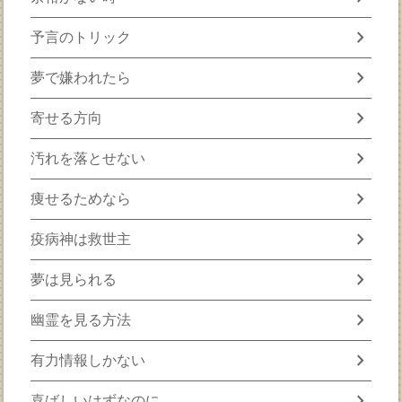
chevron_right
予言のトリック
chevron_right
夢で嫌われたら
chevron_right
寄せる方向
chevron_right
汚れを落とせない
chevron_right
痩せるためなら
chevron_right
疫病神は救世主
chevron_right
夢は見られる
chevron_right
幽霊を見る方法
chevron_right
有力情報しかない
chevron_right
喜ばしいはずなのに