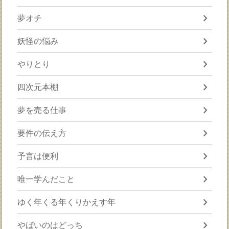
chevron_right
夢オチ
chevron_right
妖怪の悩み
chevron_right
やりとり
chevron_right
四次元本棚
chevron_right
夢を売る仕事
chevron_right
要件の伝え方
chevron_right
予言は便利
chevron_right
唯一学んだこと
chevron_right
ゆく年くる年くりかえす年
chevron_right
やばいのはどっち