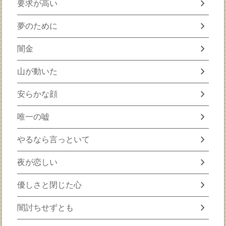
chevron_right
要求が高い
chevron_right
夢のために
chevron_right
闇金
chevron_right
山が動いた
chevron_right
安らかな顔
chevron_right
唯一の嘘
chevron_right
やるなら言っといて
chevron_right
夜が恋しい
chevron_right
優しさと閉じた心
chevron_right
闇討ちせずとも