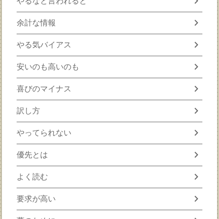
chevron_right
やるなと言われると
chevron_right
余計な情報
chevron_right
やる気バイアス
chevron_right
安いのも高いのも
chevron_right
喜びのマイナス
chevron_right
訳し方
chevron_right
やってられない
chevron_right
優先とは
chevron_right
よく読む
chevron_right
要求が高い