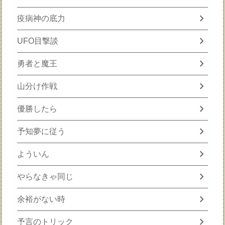
chevron_right
疫病神の底力
chevron_right
UFO目撃談
chevron_right
勇者と魔王
chevron_right
山分け作戦
chevron_right
優勝したら
chevron_right
予知夢に従う
chevron_right
よういん
chevron_right
やらなきゃ同じ
chevron_right
余裕がない時
chevron_right
予言のトリック