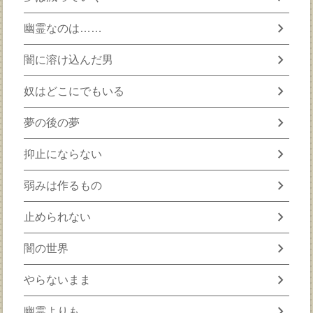
chevron_right
幽霊なのは……
chevron_right
闇に溶け込んだ男
chevron_right
奴はどこにでもいる
chevron_right
夢の後の夢
chevron_right
抑止にならない
chevron_right
弱みは作るもの
chevron_right
止められない
chevron_right
闇の世界
chevron_right
やらないまま
chevron_right
幽霊よりも