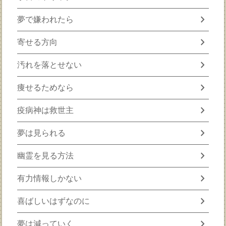
chevron_right
夢で嫌われたら
chevron_right
寄せる方向
chevron_right
汚れを落とせない
chevron_right
痩せるためなら
chevron_right
疫病神は救世主
chevron_right
夢は見られる
chevron_right
幽霊を見る方法
chevron_right
有力情報しかない
chevron_right
喜ばしいはずなのに
chevron_right
夢は減っていく