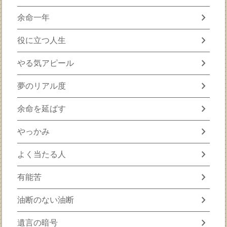
chevron_right
余命一年
chevron_right
役に立つ人生
chevron_right
やる気アピール
chevron_right
夢のリアル度
chevron_right
余命を延ばす
chevron_right
やっかみ
chevron_right
よく当たる人
chevron_right
有能苦
chevron_right
油断のない油断
chevron_right
遺言の暗号