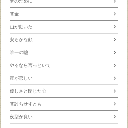
chevron_right
夢のために
chevron_right
闇金
chevron_right
山が動いた
chevron_right
安らかな顔
chevron_right
唯一の嘘
chevron_right
やるなら言っといて
chevron_right
夜が恋しい
chevron_right
優しさと閉じた心
chevron_right
闇討ちせずとも
chevron_right
夜型が良い