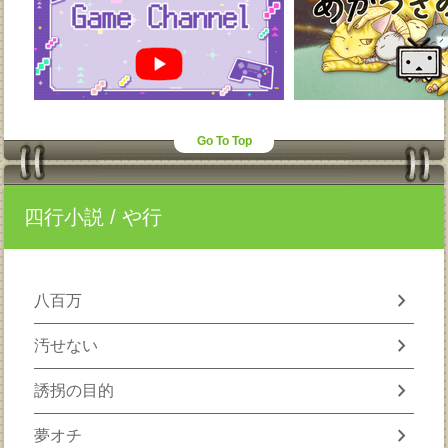
Go To Top
四行小説
/ や行
chevron_right
八百万
chevron_right
汚せない
chevron_right
誘拐の目的
chevron_right
夢オチ