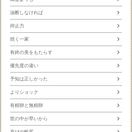
chevron_right
油断しなければ
chevron_right
抑止力
chevron_right
焼く一家
chevron_right
有終の美をもたらす
chevron_right
優先度の違い
chevron_right
予知は正しかった
chevron_right
よりショック
chevron_right
有精卵と無精卵
chevron_right
世の中が早いから
chevron_right
喜びの帳尻