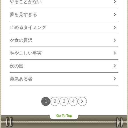
chevron_right
やることがない
chevron_right
夢を見すぎる
chevron_right
止めるタイミング
chevron_right
夕食の贅沢
chevron_right
ややこしい事実
chevron_right
夜の国
chevron_right
勇気ある者
chevron_right
1
2
3
4
Go To Top