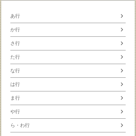
chevron_right
あ行
chevron_right
か行
chevron_right
さ行
chevron_right
た行
chevron_right
な行
chevron_right
は行
chevron_right
ま行
chevron_right
や行
chevron_right
ら・わ行