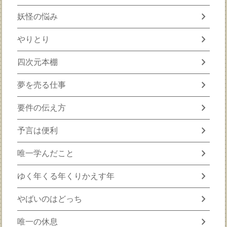
chevron_right
妖怪の悩み
chevron_right
やりとり
chevron_right
四次元本棚
chevron_right
夢を売る仕事
chevron_right
要件の伝え方
chevron_right
予言は便利
chevron_right
唯一学んだこと
chevron_right
ゆく年くる年くりかえす年
chevron_right
やばいのはどっち
chevron_right
唯一の休息