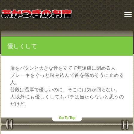
menu
優しくして
扉をバタンと大きな音を立てて無遠慮に閉める人。
ブレーキをぐっと踏み込んで首を痛めそうに止める
人。
普段は温厚で優しいのに、そこには気が回らない。
人以外にも優しくしてもバチは当たらないと思うの
だけど。
Go To Top