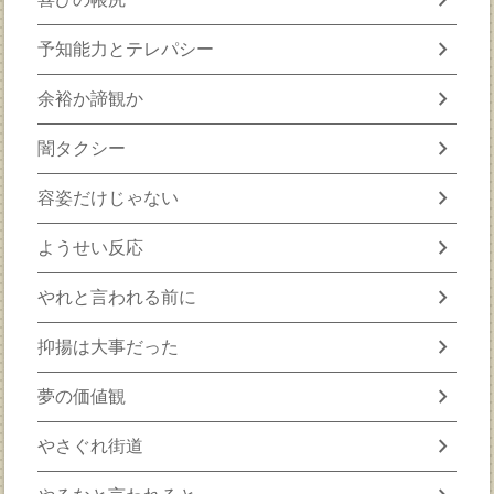
chevron_right
予知能力とテレパシー
chevron_right
余裕か諦観か
chevron_right
闇タクシー
chevron_right
容姿だけじゃない
chevron_right
ようせい反応
chevron_right
やれと言われる前に
chevron_right
抑揚は大事だった
chevron_right
夢の価値観
chevron_right
やさぐれ街道