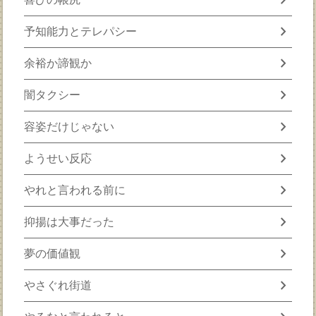
chevron_right
予知能力とテレパシー
chevron_right
余裕か諦観か
chevron_right
闇タクシー
chevron_right
容姿だけじゃない
chevron_right
ようせい反応
chevron_right
やれと言われる前に
chevron_right
抑揚は大事だった
chevron_right
夢の価値観
chevron_right
やさぐれ街道