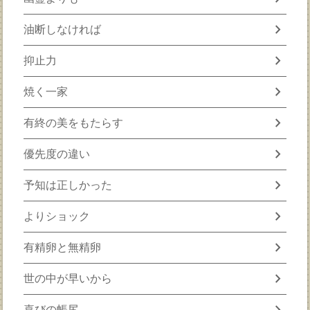
chevron_right
油断しなければ
chevron_right
抑止力
chevron_right
焼く一家
chevron_right
有終の美をもたらす
chevron_right
優先度の違い
chevron_right
予知は正しかった
chevron_right
よりショック
chevron_right
有精卵と無精卵
chevron_right
世の中が早いから
chevron_right
喜びの帳尻