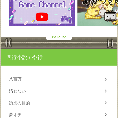
Go To Top
四行小説
/ や行
chevron_right
八百万
chevron_right
汚せない
chevron_right
誘拐の目的
chevron_right
夢オチ