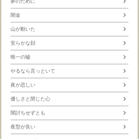
chevron_right
夢のために
chevron_right
闇金
chevron_right
山が動いた
chevron_right
安らかな顔
chevron_right
唯一の嘘
chevron_right
やるなら言っといて
chevron_right
夜が恋しい
chevron_right
優しさと閉じた心
chevron_right
闇討ちせずとも
chevron_right
夜型が良い