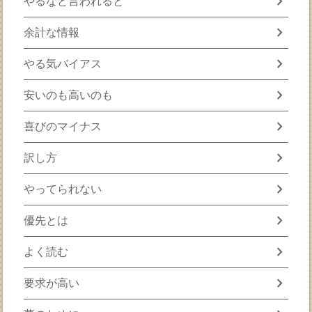
chevron_right
やるなと言われると
chevron_right
余計な情報
chevron_right
やる気バイアス
chevron_right
安いのも高いのも
chevron_right
喜びのマイナス
chevron_right
訳し方
chevron_right
やってられない
chevron_right
優先とは
chevron_right
よく読む
chevron_right
要求が高い