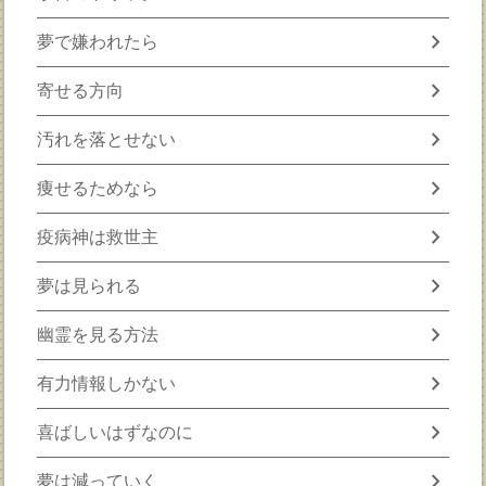
chevron_right
夢で嫌われたら
chevron_right
寄せる方向
chevron_right
汚れを落とせない
chevron_right
痩せるためなら
chevron_right
疫病神は救世主
chevron_right
夢は見られる
chevron_right
幽霊を見る方法
chevron_right
有力情報しかない
chevron_right
喜ばしいはずなのに
chevron_right
夢は減っていく