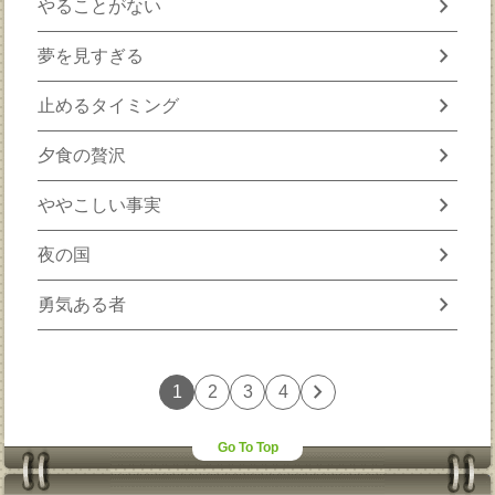
chevron_right
やることがない
chevron_right
夢を見すぎる
chevron_right
止めるタイミング
chevron_right
夕食の贅沢
chevron_right
ややこしい事実
chevron_right
夜の国
chevron_right
勇気ある者
chevron_right
1
2
3
4
Go To Top