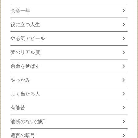
chevron_right
余命一年
chevron_right
役に立つ人生
chevron_right
やる気アピール
chevron_right
夢のリアル度
chevron_right
余命を延ばす
chevron_right
やっかみ
chevron_right
よく当たる人
chevron_right
有能苦
chevron_right
油断のない油断
chevron_right
遺言の暗号