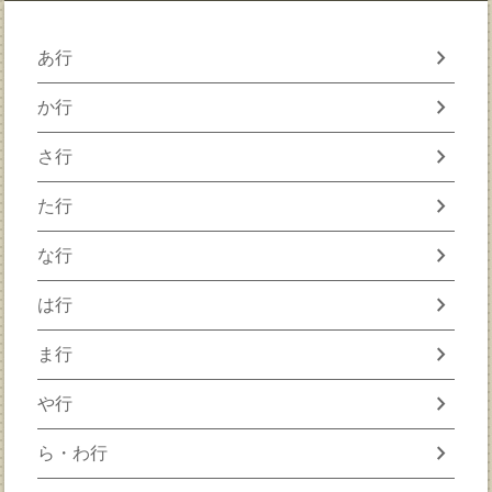
chevron_right
あ行
chevron_right
か行
chevron_right
さ行
chevron_right
た行
chevron_right
な行
chevron_right
は行
chevron_right
ま行
chevron_right
や行
chevron_right
ら・わ行