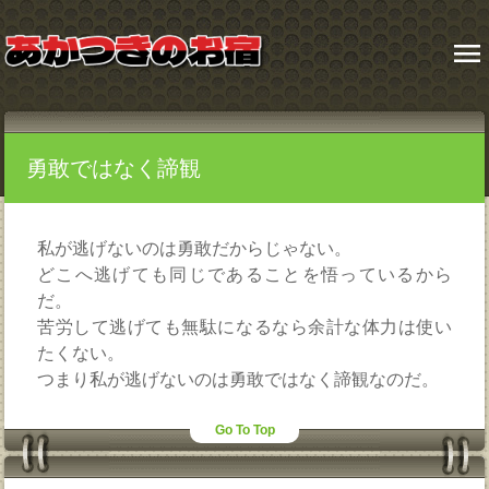
menu
勇敢ではなく諦観
私が逃げないのは勇敢だからじゃない。
どこへ逃げても同じであることを悟っているから
だ。
苦労して逃げても無駄になるなら余計な体力は使い
たくない。
つまり私が逃げないのは勇敢ではなく諦観なのだ。
Go To Top