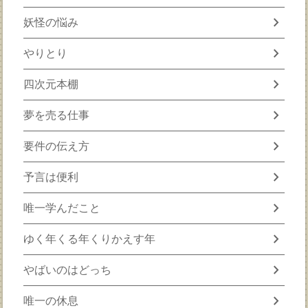
chevron_right
妖怪の悩み
chevron_right
やりとり
chevron_right
四次元本棚
chevron_right
夢を売る仕事
chevron_right
要件の伝え方
chevron_right
予言は便利
chevron_right
唯一学んだこと
chevron_right
ゆく年くる年くりかえす年
chevron_right
やばいのはどっち
chevron_right
唯一の休息