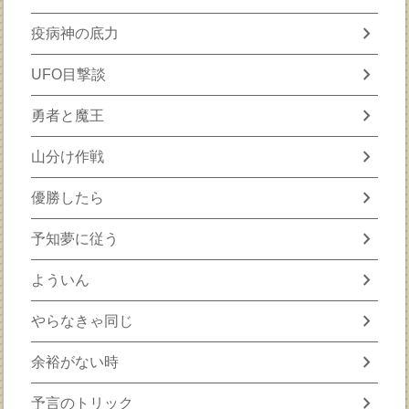
chevron_right
疫病神の底力
chevron_right
UFO目撃談
chevron_right
勇者と魔王
chevron_right
山分け作戦
chevron_right
優勝したら
chevron_right
予知夢に従う
chevron_right
よういん
chevron_right
やらなきゃ同じ
chevron_right
余裕がない時
chevron_right
予言のトリック