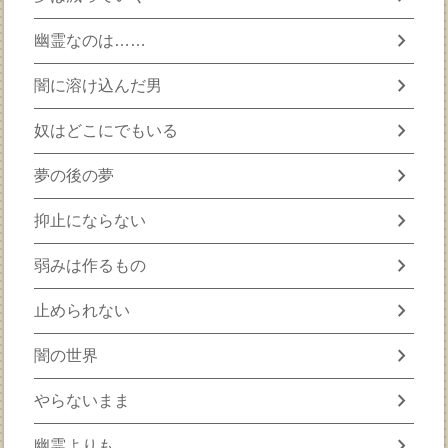
chevron_right
幽霊なのは……
chevron_right
闇に溶け込んだ男
chevron_right
奴はどこにでもいる
chevron_right
夢の後の夢
chevron_right
抑止にならない
chevron_right
弱みは作るもの
chevron_right
止められない
chevron_right
闇の世界
chevron_right
やらないまま
chevron_right
幽霊よりも