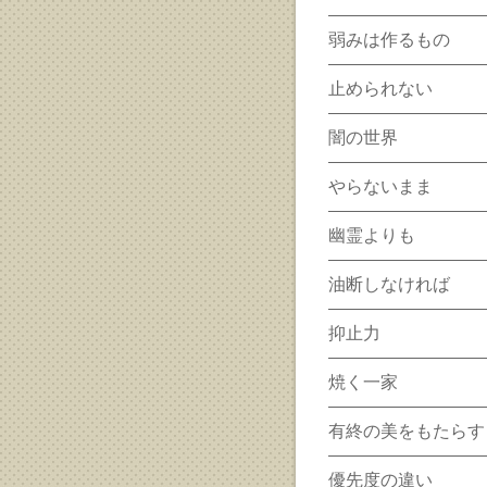
弱みは作るもの
止められない
闇の世界
やらないまま
幽霊よりも
油断しなければ
抑止力
焼く一家
有終の美をもたらす
優先度の違い