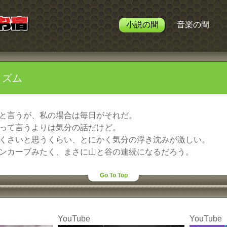
小説の間
音楽の間
リズム
と言うが、私の場合は毎日がそれだ。
って言うよりは気分の話だけど。
くさいと思うくらい、とにかく気分の浮き沈みが激しい。
ンカーブみたく、まさに山と谷の連続になるだろう。
Go To Top
YouTube
YouTube