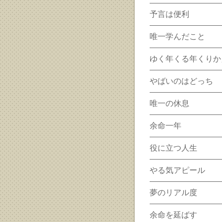
予言は便利
唯一学んだこと
ゆく年くる年くりか
やばいのはどっち
唯一の休息
余命一年
役に立つ人生
やる気アピール
夢のリアル度
余命を延ばす