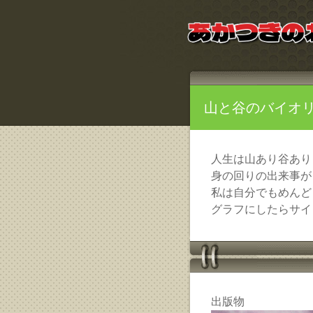
山と谷のバイオ
人生は山あり谷あり
身の回りの出来事が
私は自分でもめんど
グラフにしたらサイ
出版物