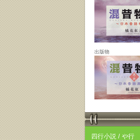
出版物
四行小説
/ や行