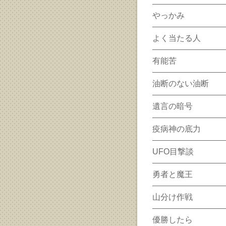
やっかみ
よく当たる人
有能苦
油断のない油断
遺言の暗号
疫病神の底力
UFO目撃談
勇者と魔王
山分け作戦
優勝したら