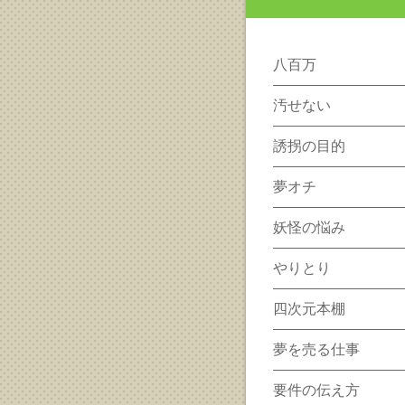
八百万
汚せない
誘拐の目的
夢オチ
妖怪の悩み
やりとり
四次元本棚
夢を売る仕事
要件の伝え方