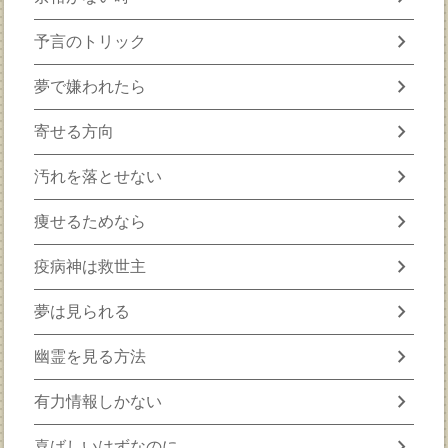
chevron_right
予言のトリック
chevron_right
夢で嫌われたら
chevron_right
寄せる方向
chevron_right
汚れを落とせない
chevron_right
痩せるためなら
chevron_right
疫病神は救世主
chevron_right
夢は見られる
chevron_right
幽霊を見る方法
chevron_right
有力情報しかない
chevron_right
喜ばしいはずなのに