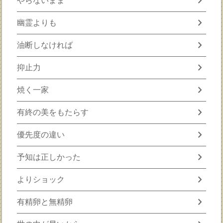
chevron_right
やらないまま
chevron_right
幽霊よりも
chevron_right
油断しなければ
chevron_right
抑止力
chevron_right
焼く一家
chevron_right
有終の美をもたらす
chevron_right
優先度の違い
chevron_right
予知は正しかった
chevron_right
よりショック
chevron_right
有精卵と無精卵