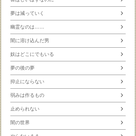
chevron_right
夢は減っていく
chevron_right
幽霊なのは……
chevron_right
闇に溶け込んだ男
chevron_right
奴はどこにでもいる
chevron_right
夢の後の夢
chevron_right
抑止にならない
chevron_right
弱みは作るもの
chevron_right
止められない
chevron_right
闇の世界