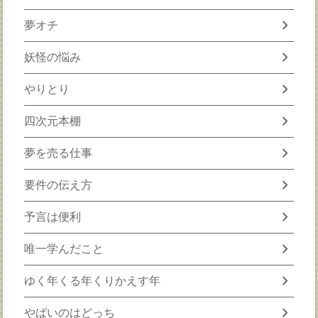
chevron_right
夢オチ
chevron_right
妖怪の悩み
chevron_right
やりとり
chevron_right
四次元本棚
chevron_right
夢を売る仕事
chevron_right
要件の伝え方
chevron_right
予言は便利
chevron_right
唯一学んだこと
chevron_right
ゆく年くる年くりかえす年
chevron_right
やばいのはどっち