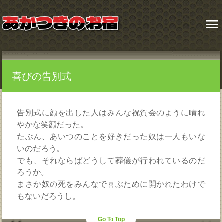
menu
喜びの告別式
告別式に顔を出した人はみんな祝賀会のように晴れ
やかな笑顔だった。
たぶん、あいつのことを好きだった奴は一人もいな
いのだろう。
でも、それならばどうして葬儀が行われているのだ
ろうか。
まさか奴の死をみんなで喜ぶために開かれたわけで
もないだろうし。
Go To Top