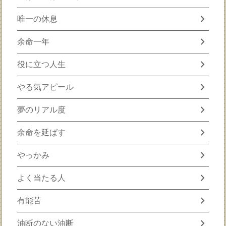
chevron_right
唯一の休息
chevron_right
余命一年
chevron_right
役に立つ人生
chevron_right
やる気アピール
chevron_right
夢のリアル度
chevron_right
余命を延ばす
chevron_right
やっかみ
chevron_right
よく当たる人
chevron_right
有能苦
chevron_right
油断のない油断