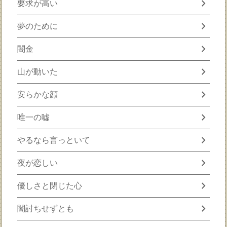
chevron_right
要求が高い
chevron_right
夢のために
chevron_right
闇金
chevron_right
山が動いた
chevron_right
安らかな顔
chevron_right
唯一の嘘
chevron_right
やるなら言っといて
chevron_right
夜が恋しい
chevron_right
優しさと閉じた心
chevron_right
闇討ちせずとも