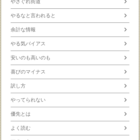
chevron_right
やさぐれ街道
chevron_right
やるなと言われると
chevron_right
余計な情報
chevron_right
やる気バイアス
chevron_right
安いのも高いのも
chevron_right
喜びのマイナス
chevron_right
訳し方
chevron_right
やってられない
chevron_right
優先とは
chevron_right
よく読む