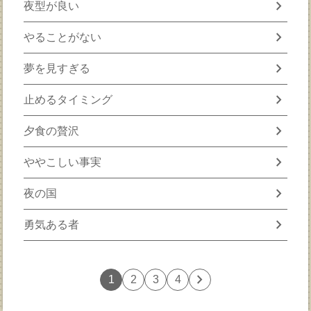
chevron_right
夜型が良い
chevron_right
やることがない
chevron_right
夢を見すぎる
chevron_right
止めるタイミング
chevron_right
夕食の贅沢
chevron_right
ややこしい事実
chevron_right
夜の国
chevron_right
勇気ある者
chevron_right
1
2
3
4