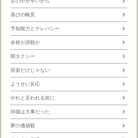
chevron_right
世の中が早いから
chevron_right
喜びの帳尻
chevron_right
予知能力とテレパシー
chevron_right
余裕か諦観か
chevron_right
闇タクシー
chevron_right
容姿だけじゃない
chevron_right
ようせい反応
chevron_right
やれと言われる前に
chevron_right
抑揚は大事だった
chevron_right
夢の価値観