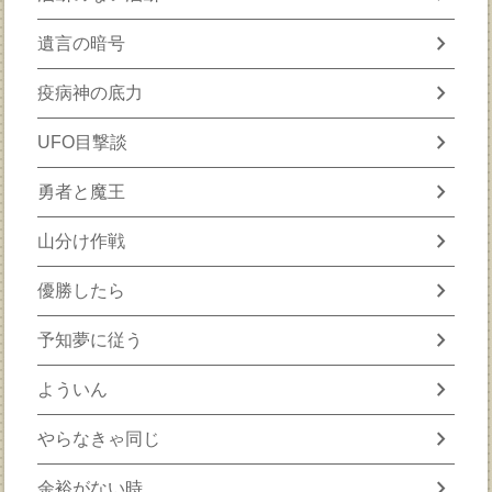
chevron_right
遺言の暗号
chevron_right
疫病神の底力
chevron_right
UFO目撃談
chevron_right
勇者と魔王
chevron_right
山分け作戦
chevron_right
優勝したら
chevron_right
予知夢に従う
chevron_right
よういん
chevron_right
やらなきゃ同じ
chevron_right
余裕がない時