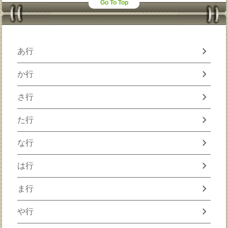
Go To Top
chevron_right
あ行
chevron_right
か行
chevron_right
さ行
chevron_right
た行
chevron_right
な行
chevron_right
は行
chevron_right
ま行
chevron_right
や行