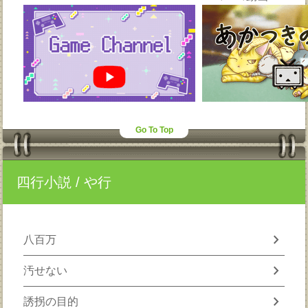
Go To Top
四行小説
/ や行
chevron_right
八百万
chevron_right
汚せない
chevron_right
誘拐の目的