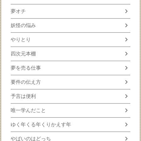
chevron_right
夢オチ
chevron_right
妖怪の悩み
chevron_right
やりとり
chevron_right
四次元本棚
chevron_right
夢を売る仕事
chevron_right
要件の伝え方
chevron_right
予言は便利
chevron_right
唯一学んだこと
chevron_right
ゆく年くる年くりかえす年
chevron_right
やばいのはどっち