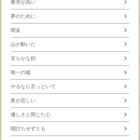
chevron_right
要求が高い
chevron_right
夢のために
chevron_right
闇金
chevron_right
山が動いた
chevron_right
安らかな顔
chevron_right
唯一の嘘
chevron_right
やるなら言っといて
chevron_right
夜が恋しい
chevron_right
優しさと閉じた心
chevron_right
闇討ちせずとも