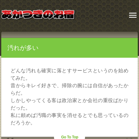
menu
汚れが多い
どんな汚れも確実に落とすサービスというのを始め
てみた。
昔からキレイ好きで、掃除の腕には自信があったか
らだ。
しかしやってくる客は政治家とか会社の重役ばかり
だった。
私に頼めば汚職の事実を消せるとでも思っているの
だろうか。
Go To Top