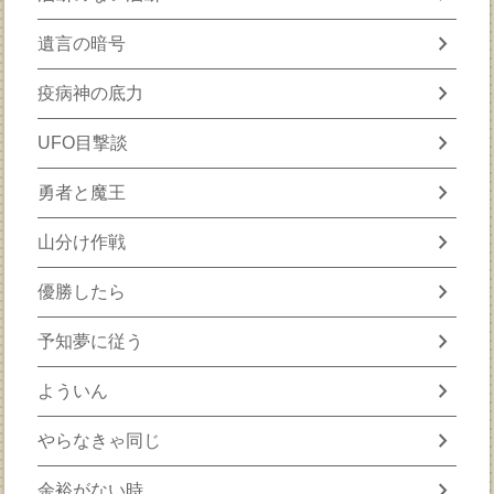
chevron_right
遺言の暗号
chevron_right
疫病神の底力
chevron_right
UFO目撃談
chevron_right
勇者と魔王
chevron_right
山分け作戦
chevron_right
優勝したら
chevron_right
予知夢に従う
chevron_right
よういん
chevron_right
やらなきゃ同じ
chevron_right
余裕がない時