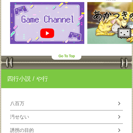
Go To Top
四行小説
/ や行
chevron_right
八百万
chevron_right
汚せない
chevron_right
誘拐の目的