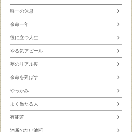
chevron_right
唯一の休息
chevron_right
余命一年
chevron_right
役に立つ人生
chevron_right
やる気アピール
chevron_right
夢のリアル度
chevron_right
余命を延ばす
chevron_right
やっかみ
chevron_right
よく当たる人
chevron_right
有能苦
chevron_right
油断のない油断