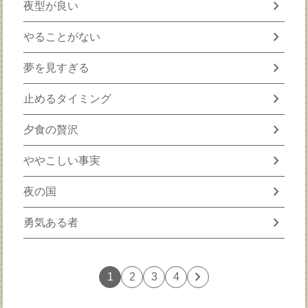
chevron_right
夜型が良い
chevron_right
やることがない
chevron_right
夢を見すぎる
chevron_right
止めるタイミング
chevron_right
夕食の贅沢
chevron_right
ややこしい事実
chevron_right
夜の国
chevron_right
勇気ある者
chevron_right
1
2
3
4