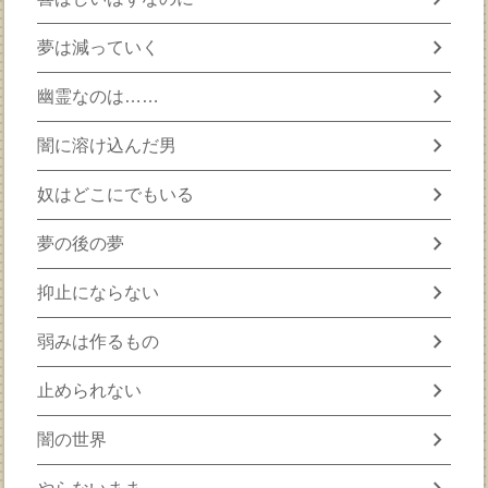
chevron_right
夢は減っていく
chevron_right
幽霊なのは……
chevron_right
闇に溶け込んだ男
chevron_right
奴はどこにでもいる
chevron_right
夢の後の夢
chevron_right
抑止にならない
chevron_right
弱みは作るもの
chevron_right
止められない
chevron_right
闇の世界