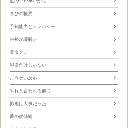
chevron_right
世の中が早いから
chevron_right
喜びの帳尻
chevron_right
予知能力とテレパシー
chevron_right
余裕か諦観か
chevron_right
闇タクシー
chevron_right
容姿だけじゃない
chevron_right
ようせい反応
chevron_right
やれと言われる前に
chevron_right
抑揚は大事だった
chevron_right
夢の価値観