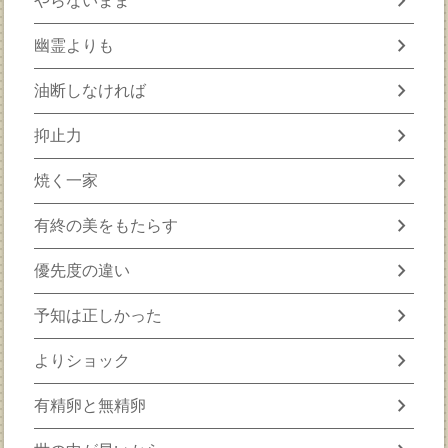
chevron_right
やらないまま
chevron_right
幽霊よりも
chevron_right
油断しなければ
chevron_right
抑止力
chevron_right
焼く一家
chevron_right
有終の美をもたらす
chevron_right
優先度の違い
chevron_right
予知は正しかった
chevron_right
よりショック
chevron_right
有精卵と無精卵