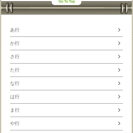
Go To Top
chevron_right
あ行
chevron_right
か行
chevron_right
さ行
chevron_right
た行
chevron_right
な行
chevron_right
は行
chevron_right
ま行
chevron_right
や行