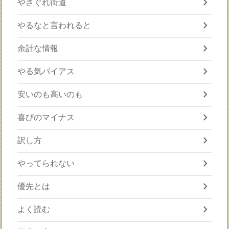
chevron_right
やさぐれ街道
chevron_right
やるなと言われると
chevron_right
余計な情報
chevron_right
やる気バイアス
chevron_right
安いのも高いのも
chevron_right
喜びのマイナス
chevron_right
訳し方
chevron_right
やってられない
chevron_right
優先とは
chevron_right
よく読む