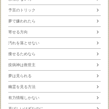
chevron_right
予言のトリック
chevron_right
夢で嫌われたら
chevron_right
寄せる方向
chevron_right
汚れを落とせない
chevron_right
痩せるためなら
chevron_right
疫病神は救世主
chevron_right
夢は見られる
chevron_right
幽霊を見る方法
chevron_right
有力情報しかない
chevron_right
喜ばしいはずなのに