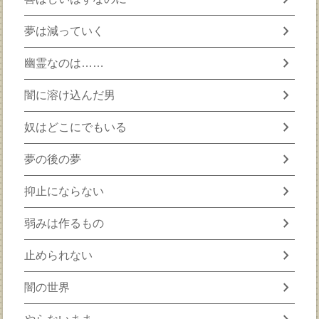
chevron_right
夢は減っていく
chevron_right
幽霊なのは……
chevron_right
闇に溶け込んだ男
chevron_right
奴はどこにでもいる
chevron_right
夢の後の夢
chevron_right
抑止にならない
chevron_right
弱みは作るもの
chevron_right
止められない
chevron_right
闇の世界