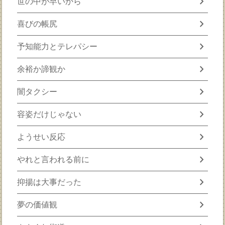
chevron_right
世の中が早いから
chevron_right
喜びの帳尻
chevron_right
予知能力とテレパシー
chevron_right
余裕か諦観か
chevron_right
闇タクシー
chevron_right
容姿だけじゃない
chevron_right
ようせい反応
chevron_right
やれと言われる前に
chevron_right
抑揚は大事だった
chevron_right
夢の価値観