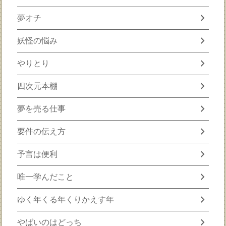
chevron_right
夢オチ
chevron_right
妖怪の悩み
chevron_right
やりとり
chevron_right
四次元本棚
chevron_right
夢を売る仕事
chevron_right
要件の伝え方
chevron_right
予言は便利
chevron_right
唯一学んだこと
chevron_right
ゆく年くる年くりかえす年
chevron_right
やばいのはどっち