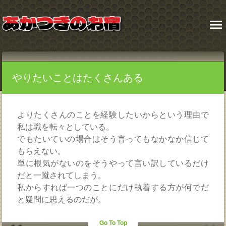
menu
やりたいことはたくさんある
よりたくさんのことを経験したいからという理由で
私は職を転々としている。
でもたいていの場合はそう言ってもなかなか信じて
もらえない。
単に根気がないのをそうやって言い訳しているだけ
だと一蹴されてしまう。
私からすれば一つのことにだけ執着する方が何でだ
と疑問に思えるのだが。
Go To Top