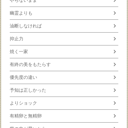
chevron_right
やらないまま
chevron_right
幽霊よりも
chevron_right
油断しなければ
chevron_right
抑止力
chevron_right
焼く一家
chevron_right
有終の美をもたらす
chevron_right
優先度の違い
chevron_right
予知は正しかった
chevron_right
よりショック
chevron_right
有精卵と無精卵