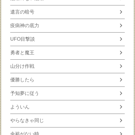
chevron_right
遺言の暗号
chevron_right
疫病神の底力
chevron_right
UFO目撃談
chevron_right
勇者と魔王
chevron_right
山分け作戦
chevron_right
優勝したら
chevron_right
予知夢に従う
chevron_right
よういん
chevron_right
やらなきゃ同じ
chevron_right
余裕がない時