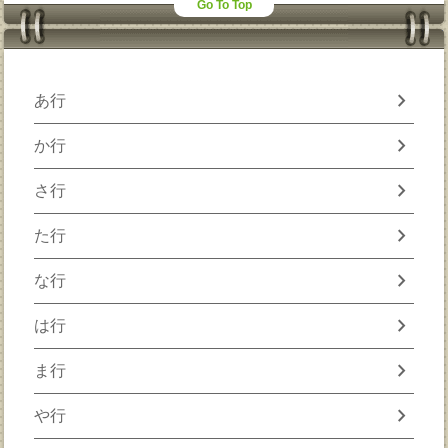
Go To Top
chevron_right
あ行
chevron_right
か行
chevron_right
さ行
chevron_right
た行
chevron_right
な行
chevron_right
は行
chevron_right
ま行
chevron_right
や行