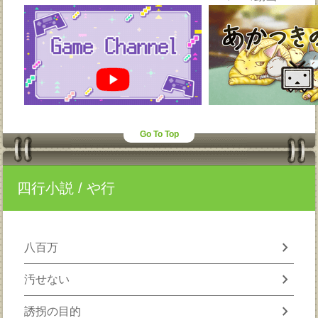
Go To Top
四行小説
/ や行
chevron_right
八百万
chevron_right
汚せない
chevron_right
誘拐の目的