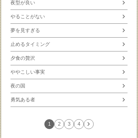
chevron_right
夜型が良い
chevron_right
やることがない
chevron_right
夢を見すぎる
chevron_right
止めるタイミング
chevron_right
夕食の贅沢
chevron_right
ややこしい事実
chevron_right
夜の国
chevron_right
勇気ある者
chevron_right
1
2
3
4