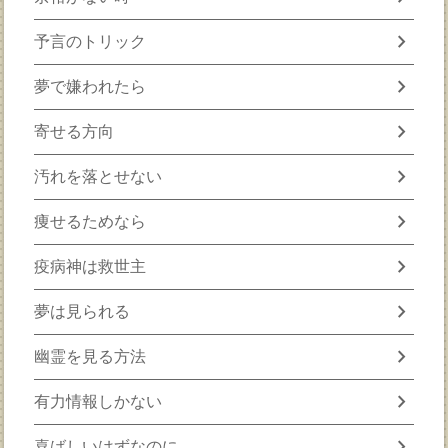
chevron_right
予言のトリック
chevron_right
夢で嫌われたら
chevron_right
寄せる方向
chevron_right
汚れを落とせない
chevron_right
痩せるためなら
chevron_right
疫病神は救世主
chevron_right
夢は見られる
chevron_right
幽霊を見る方法
chevron_right
有力情報しかない
chevron_right
喜ばしいはずなのに