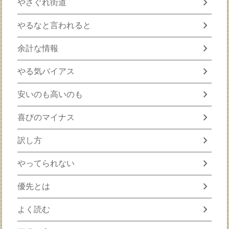
chevron_right
やさぐれ街道
chevron_right
やるなと言われると
chevron_right
余計な情報
chevron_right
やる気バイアス
chevron_right
安いのも高いのも
chevron_right
喜びのマイナス
chevron_right
訳し方
chevron_right
やってられない
chevron_right
優先とは
chevron_right
よく読む