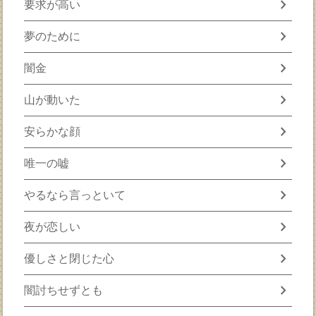
chevron_right
要求が高い
chevron_right
夢のために
chevron_right
闇金
chevron_right
山が動いた
chevron_right
安らかな顔
chevron_right
唯一の嘘
chevron_right
やるなら言っといて
chevron_right
夜が恋しい
chevron_right
優しさと閉じた心
chevron_right
闇討ちせずとも