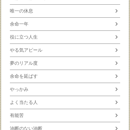
chevron_right
唯一の休息
chevron_right
余命一年
chevron_right
役に立つ人生
chevron_right
やる気アピール
chevron_right
夢のリアル度
chevron_right
余命を延ばす
chevron_right
やっかみ
chevron_right
よく当たる人
chevron_right
有能苦
chevron_right
油断のない油断