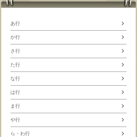
chevron_right
あ行
chevron_right
か行
chevron_right
さ行
chevron_right
た行
chevron_right
な行
chevron_right
は行
chevron_right
ま行
chevron_right
や行
chevron_right
ら・わ行