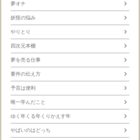
chevron_right
夢オチ
chevron_right
妖怪の悩み
chevron_right
やりとり
chevron_right
四次元本棚
chevron_right
夢を売る仕事
chevron_right
要件の伝え方
chevron_right
予言は便利
chevron_right
唯一学んだこと
chevron_right
ゆく年くる年くりかえす年
chevron_right
やばいのはどっち