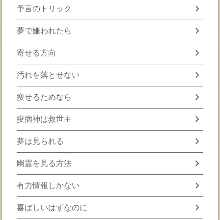
chevron_right
予言のトリック
chevron_right
夢で嫌われたら
chevron_right
寄せる方向
chevron_right
汚れを落とせない
chevron_right
痩せるためなら
chevron_right
疫病神は救世主
chevron_right
夢は見られる
chevron_right
幽霊を見る方法
chevron_right
有力情報しかない
chevron_right
喜ばしいはずなのに