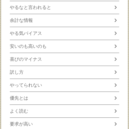
chevron_right
やるなと言われると
chevron_right
余計な情報
chevron_right
やる気バイアス
chevron_right
安いのも高いのも
chevron_right
喜びのマイナス
chevron_right
訳し方
chevron_right
やってられない
chevron_right
優先とは
chevron_right
よく読む
chevron_right
要求が高い