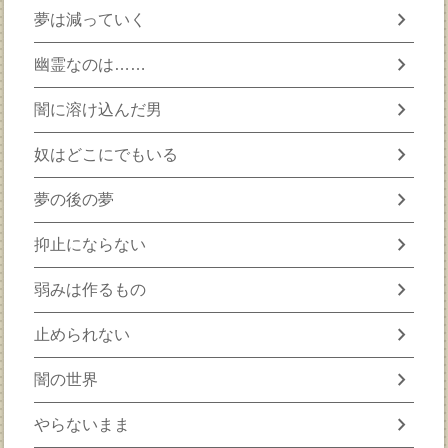
chevron_right
夢は減っていく
chevron_right
幽霊なのは……
chevron_right
闇に溶け込んだ男
chevron_right
奴はどこにでもいる
chevron_right
夢の後の夢
chevron_right
抑止にならない
chevron_right
弱みは作るもの
chevron_right
止められない
chevron_right
闇の世界
chevron_right
やらないまま