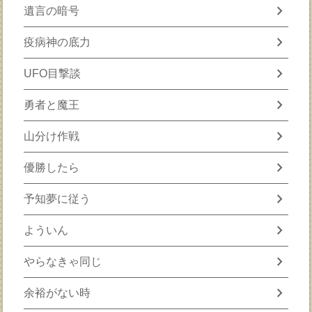
chevron_right
遺言の暗号
chevron_right
疫病神の底力
chevron_right
UFO目撃談
chevron_right
勇者と魔王
chevron_right
山分け作戦
chevron_right
優勝したら
chevron_right
予知夢に従う
chevron_right
よういん
chevron_right
やらなきゃ同じ
chevron_right
余裕がない時