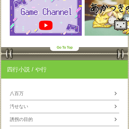
Go To Top
四行小説
/ や行
chevron_right
八百万
chevron_right
汚せない
chevron_right
誘拐の目的