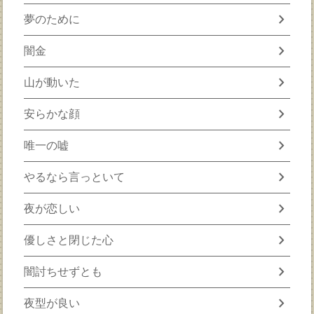
chevron_right
夢のために
chevron_right
闇金
chevron_right
山が動いた
chevron_right
安らかな顔
chevron_right
唯一の嘘
chevron_right
やるなら言っといて
chevron_right
夜が恋しい
chevron_right
優しさと閉じた心
chevron_right
闇討ちせずとも
chevron_right
夜型が良い