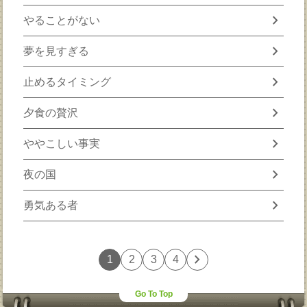
chevron_right
やることがない
chevron_right
夢を見すぎる
chevron_right
止めるタイミング
chevron_right
夕食の贅沢
chevron_right
ややこしい事実
chevron_right
夜の国
chevron_right
勇気ある者
chevron_right
1
2
3
4
Go To Top