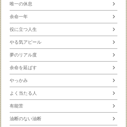
chevron_right
唯一の休息
chevron_right
余命一年
chevron_right
役に立つ人生
chevron_right
やる気アピール
chevron_right
夢のリアル度
chevron_right
余命を延ばす
chevron_right
やっかみ
chevron_right
よく当たる人
chevron_right
有能苦
chevron_right
油断のない油断