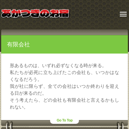
menu
有限会社
形あるものは、いずれ必ずなくなる時が来る。
私たちが必死に立ち上げたこの会社も、いつかはな
くなるだろう。
我が社に限らず、全ての会社はいつか終わりを迎え
る日が来るのだ。
そう考えたら、どの会社も有限会社と言えるかもし
れない。
Go To Top