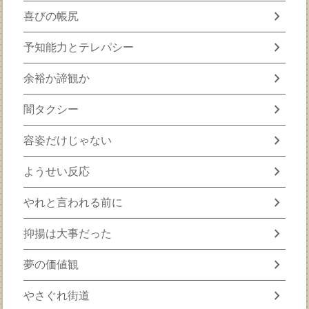
chevron_right
喜びの帳尻
chevron_right
予知能力とテレパシー
chevron_right
余裕か諦観か
chevron_right
闇タクシー
chevron_right
容姿だけじゃない
chevron_right
ようせい反応
chevron_right
やれと言われる前に
chevron_right
抑揚は大事だった
chevron_right
夢の価値観
chevron_right
やさぐれ街道