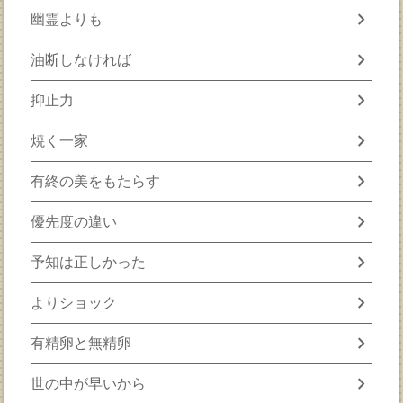
chevron_right
幽霊よりも
chevron_right
油断しなければ
chevron_right
抑止力
chevron_right
焼く一家
chevron_right
有終の美をもたらす
chevron_right
優先度の違い
chevron_right
予知は正しかった
chevron_right
よりショック
chevron_right
有精卵と無精卵
chevron_right
世の中が早いから