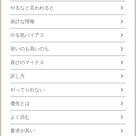
chevron_right
やるなと言われると
chevron_right
余計な情報
chevron_right
やる気バイアス
chevron_right
安いのも高いのも
chevron_right
喜びのマイナス
chevron_right
訳し方
chevron_right
やってられない
chevron_right
優先とは
chevron_right
よく読む
chevron_right
要求が高い