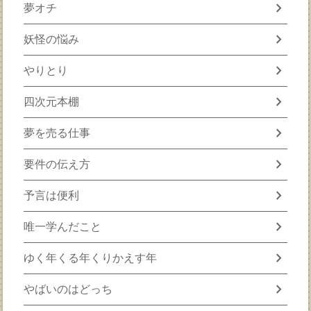
chevron_right
夢オチ
chevron_right
妖怪の悩み
chevron_right
やりとり
chevron_right
四次元本棚
chevron_right
夢を売る仕事
chevron_right
要件の伝え方
chevron_right
予言は便利
chevron_right
唯一学んだこと
chevron_right
ゆく年くる年くりかえす年
chevron_right
やばいのはどっち