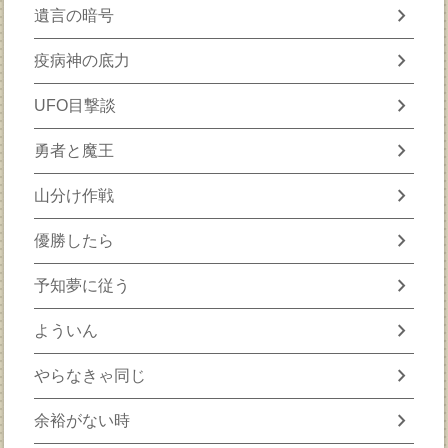
chevron_right
遺言の暗号
chevron_right
疫病神の底力
chevron_right
UFO目撃談
chevron_right
勇者と魔王
chevron_right
山分け作戦
chevron_right
優勝したら
chevron_right
予知夢に従う
chevron_right
よういん
chevron_right
やらなきゃ同じ
chevron_right
余裕がない時