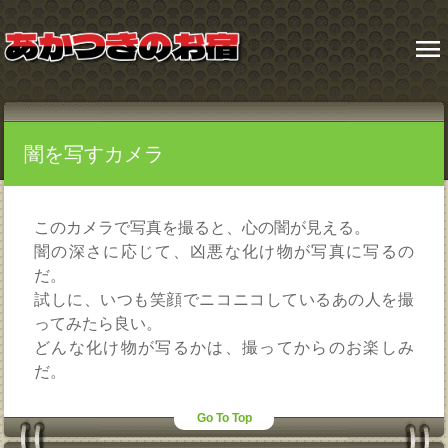
menu
闇を写すカメラ
このカメラで写真を撮ると、心の闇が見える。
闇の深さに応じて、凶悪な化け物が写真に写るの
だ。
試しに、いつも笑顔でニコニコしているあの人を撮
ってみたら良い。
どんな化け物が写るかは、撮ってからのお楽しみ
だ。
Go To Top