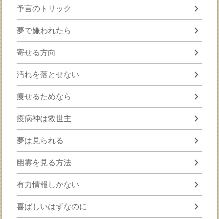
chevron_right
予言のトリック
chevron_right
夢で嫌われたら
chevron_right
寄せる方向
chevron_right
汚れを落とせない
chevron_right
痩せるためなら
chevron_right
疫病神は救世主
chevron_right
夢は見られる
chevron_right
幽霊を見る方法
chevron_right
有力情報しかない
chevron_right
喜ばしいはずなのに