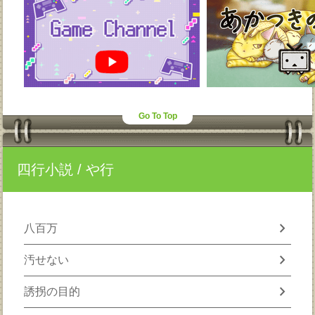
Go To Top
四行小説
/ や行
chevron_right
八百万
chevron_right
汚せない
chevron_right
誘拐の目的