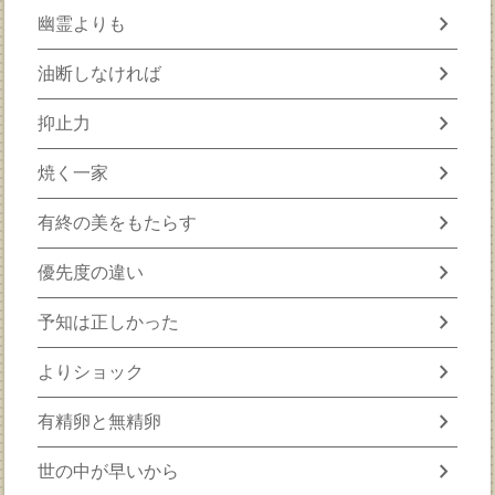
chevron_right
幽霊よりも
chevron_right
油断しなければ
chevron_right
抑止力
chevron_right
焼く一家
chevron_right
有終の美をもたらす
chevron_right
優先度の違い
chevron_right
予知は正しかった
chevron_right
よりショック
chevron_right
有精卵と無精卵
chevron_right
世の中が早いから