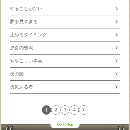
chevron_right
やることがない
chevron_right
夢を見すぎる
chevron_right
止めるタイミング
chevron_right
夕食の贅沢
chevron_right
ややこしい事実
chevron_right
夜の国
chevron_right
勇気ある者
chevron_right
1
2
3
4
Go To Top