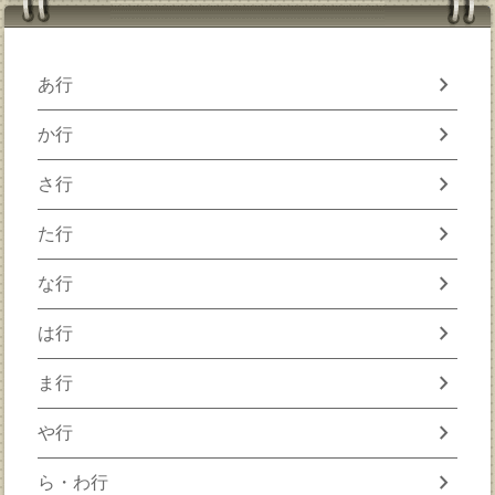
chevron_right
あ行
chevron_right
か行
chevron_right
さ行
chevron_right
た行
chevron_right
な行
chevron_right
は行
chevron_right
ま行
chevron_right
や行
chevron_right
ら・わ行