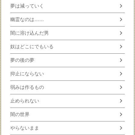
chevron_right
夢は減っていく
chevron_right
幽霊なのは……
chevron_right
闇に溶け込んだ男
chevron_right
奴はどこにでもいる
chevron_right
夢の後の夢
chevron_right
抑止にならない
chevron_right
弱みは作るもの
chevron_right
止められない
chevron_right
闇の世界
chevron_right
やらないまま