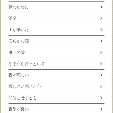
chevron_right
夢のために
chevron_right
闇金
chevron_right
山が動いた
chevron_right
安らかな顔
chevron_right
唯一の嘘
chevron_right
やるなら言っといて
chevron_right
夜が恋しい
chevron_right
優しさと閉じた心
chevron_right
闇討ちせずとも
chevron_right
夜型が良い