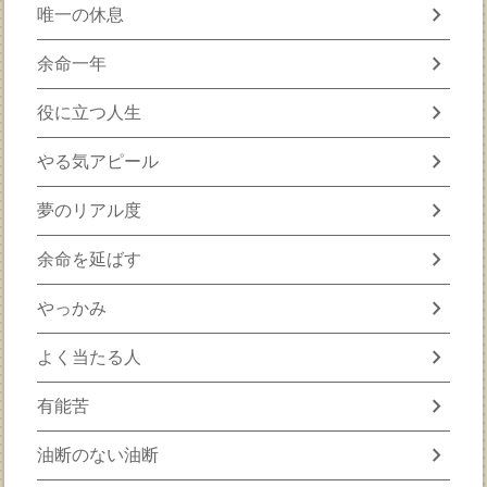
chevron_right
唯一の休息
chevron_right
余命一年
chevron_right
役に立つ人生
chevron_right
やる気アピール
chevron_right
夢のリアル度
chevron_right
余命を延ばす
chevron_right
やっかみ
chevron_right
よく当たる人
chevron_right
有能苦
chevron_right
油断のない油断