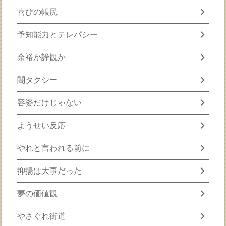
chevron_right
喜びの帳尻
chevron_right
予知能力とテレパシー
chevron_right
余裕か諦観か
chevron_right
闇タクシー
chevron_right
容姿だけじゃない
chevron_right
ようせい反応
chevron_right
やれと言われる前に
chevron_right
抑揚は大事だった
chevron_right
夢の価値観
chevron_right
やさぐれ街道