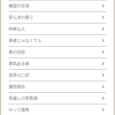
chevron_right
幽霊の主張
chevron_right
安らぎの香り
chevron_right
幼稚な人
chevron_right
勇者じゃなくても
chevron_right
夜の治安
chevron_right
勇気ある者
chevron_right
薬草の二択
chevron_right
優先順位
chevron_right
宵越しの罪悪感
chevron_right
やって後悔