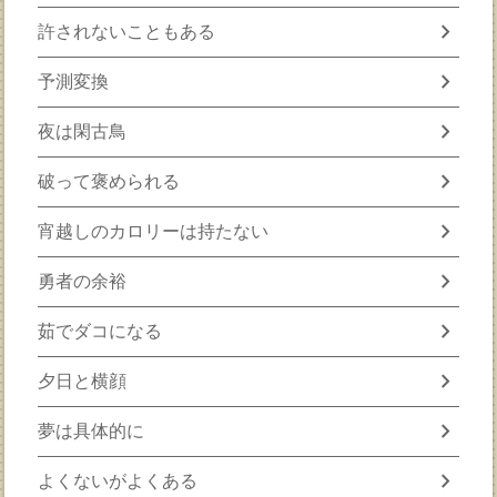
chevron_right
許されないこともある
chevron_right
予測変換
chevron_right
夜は閑古鳥
chevron_right
破って褒められる
chevron_right
宵越しのカロリーは持たない
chevron_right
勇者の余裕
chevron_right
茹でダコになる
chevron_right
夕日と横顔
chevron_right
夢は具体的に
chevron_right
よくないがよくある