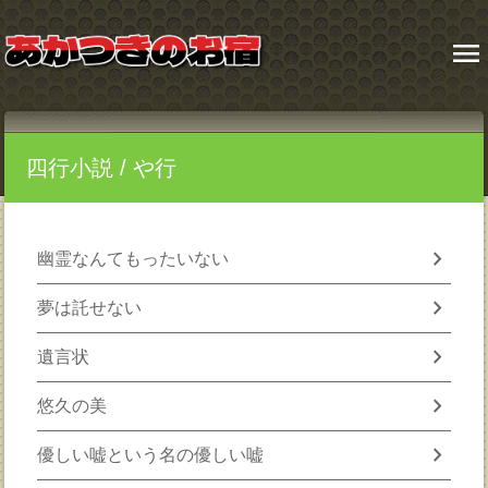
menu
四行小説
/ や行
chevron_right
幽霊なんてもったいない
chevron_right
夢は託せない
chevron_right
遺言状
chevron_right
悠久の美
chevron_right
優しい嘘という名の優しい嘘