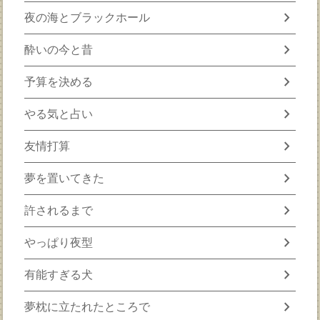
chevron_right
夜の海とブラックホール
chevron_right
酔いの今と昔
chevron_right
予算を決める
chevron_right
やる気と占い
chevron_right
友情打算
chevron_right
夢を置いてきた
chevron_right
許されるまで
chevron_right
やっぱり夜型
chevron_right
有能すぎる犬
chevron_right
夢枕に立たれたところで