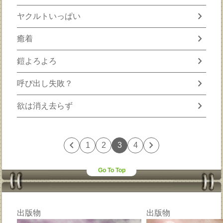
chevron_right
ヤクルトいっぱい
chevron_right
癒着
chevron_right
鎧よろよろ
chevron_right
呼び出し失敗？
chevron_right
欲は消え去らず
chevron_left
chevron_right
1
2
3
4
Go To Top
出版物
出版物