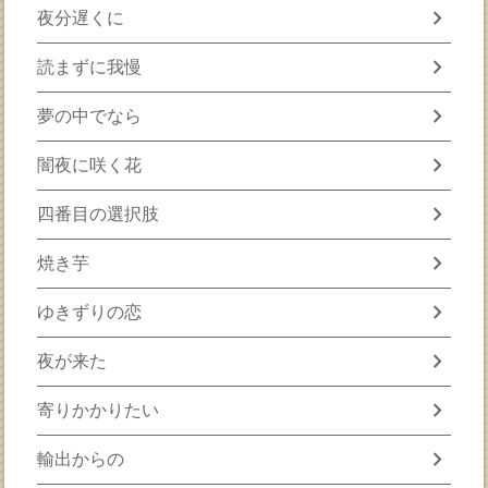
chevron_right
夜分遅くに
chevron_right
読まずに我慢
chevron_right
夢の中でなら
chevron_right
闇夜に咲く花
chevron_right
四番目の選択肢
chevron_right
焼き芋
chevron_right
ゆきずりの恋
chevron_right
夜が来た
chevron_right
寄りかかりたい
chevron_right
輸出からの