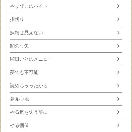
chevron_right
やまびこのバイト
chevron_right
指切り
chevron_right
妖精は見えない
chevron_right
闇の弓矢
chevron_right
曜日ごとのメニュー
chevron_right
夢でも不可能
chevron_right
読めちゃったから
chevron_right
夢見心地
chevron_right
やる気を失う前に
chevron_right
やる価値