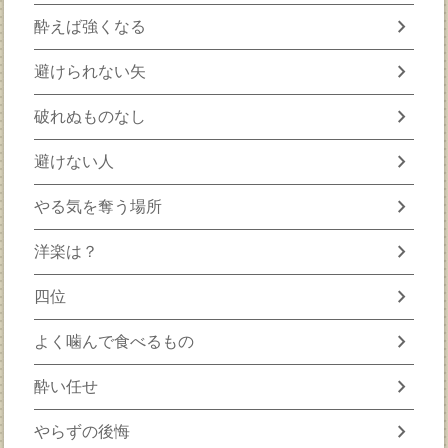
chevron_right
酔えば強くなる
chevron_right
避けられない矢
chevron_right
破れぬものなし
chevron_right
避けない人
chevron_right
やる気を奪う場所
chevron_right
洋楽は？
chevron_right
四位
chevron_right
よく噛んで食べるもの
chevron_right
酔い任せ
chevron_right
やらずの後悔