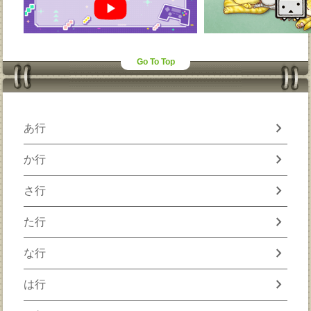
Go To Top
chevron_right
あ行
chevron_right
か行
chevron_right
さ行
chevron_right
た行
chevron_right
な行
chevron_right
は行