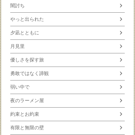
chevron_right
闇討ち
chevron_right
やっと出られた
chevron_right
夕凪とともに
chevron_right
月見里
chevron_right
優しさを探す旅
chevron_right
勇敢ではなく諦観
chevron_right
弱い中で
chevron_right
夜のラーメン屋
chevron_right
約束とお約束
chevron_right
有限と無限の壁