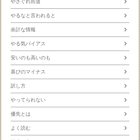
chevron_right
やさぐれ街道
chevron_right
やるなと言われると
chevron_right
余計な情報
chevron_right
やる気バイアス
chevron_right
安いのも高いのも
chevron_right
喜びのマイナス
chevron_right
訳し方
chevron_right
やってられない
chevron_right
優先とは
chevron_right
よく読む