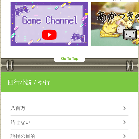
Go To Top
四行小説
/ や行
chevron_right
八百万
chevron_right
汚せない
chevron_right
誘拐の目的