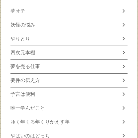
chevron_right
夢オチ
chevron_right
妖怪の悩み
chevron_right
やりとり
chevron_right
四次元本棚
chevron_right
夢を売る仕事
chevron_right
要件の伝え方
chevron_right
予言は便利
chevron_right
唯一学んだこと
chevron_right
ゆく年くる年くりかえす年
chevron_right
やばいのはどっち