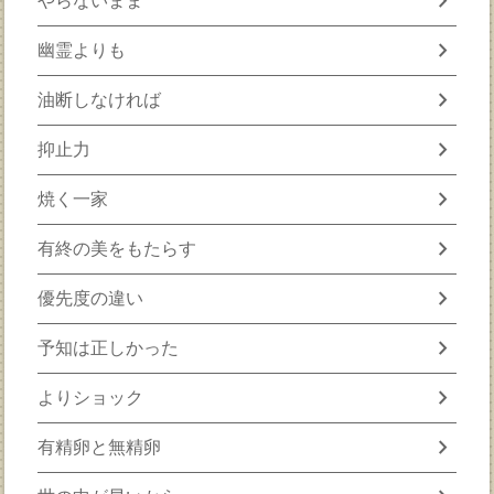
chevron_right
やらないまま
chevron_right
幽霊よりも
chevron_right
油断しなければ
chevron_right
抑止力
chevron_right
焼く一家
chevron_right
有終の美をもたらす
chevron_right
優先度の違い
chevron_right
予知は正しかった
chevron_right
よりショック
chevron_right
有精卵と無精卵