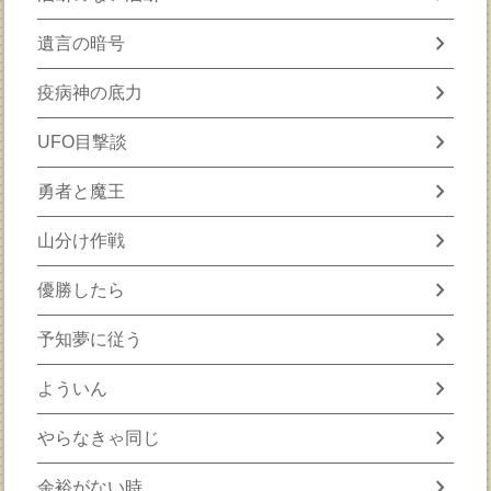
chevron_right
遺言の暗号
chevron_right
疫病神の底力
chevron_right
UFO目撃談
chevron_right
勇者と魔王
chevron_right
山分け作戦
chevron_right
優勝したら
chevron_right
予知夢に従う
chevron_right
よういん
chevron_right
やらなきゃ同じ
chevron_right
余裕がない時