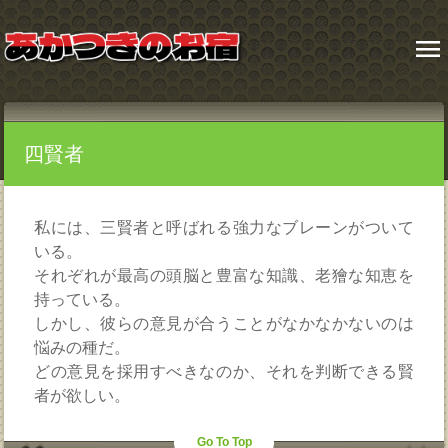
menu
四賢者
私には、三賢者と呼ばれる強力なブレーンがついて
いる。
それぞれが最高の頭脳と豊富な知識、老獪な知恵を
持っている。
しかし、彼らの意見が合うことがなかなかないのは
悩みの種だ。
どの意見を採用すべきなのか、それを判断できる賢
者が欲しい。
Go To Top