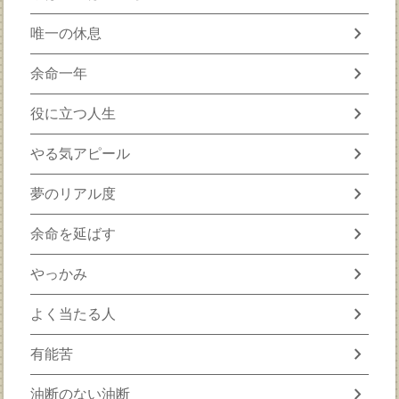
chevron_right
唯一の休息
chevron_right
余命一年
chevron_right
役に立つ人生
chevron_right
やる気アピール
chevron_right
夢のリアル度
chevron_right
余命を延ばす
chevron_right
やっかみ
chevron_right
よく当たる人
chevron_right
有能苦
chevron_right
油断のない油断