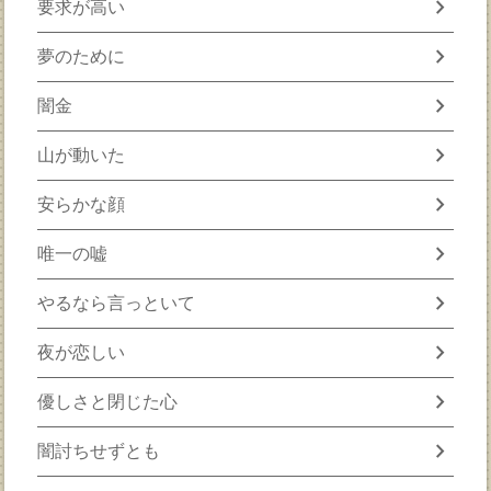
chevron_right
要求が高い
chevron_right
夢のために
chevron_right
闇金
chevron_right
山が動いた
chevron_right
安らかな顔
chevron_right
唯一の嘘
chevron_right
やるなら言っといて
chevron_right
夜が恋しい
chevron_right
優しさと閉じた心
chevron_right
闇討ちせずとも