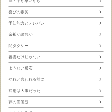
chevron_right
世の中が早いから
chevron_right
喜びの帳尻
chevron_right
予知能力とテレパシー
chevron_right
余裕か諦観か
chevron_right
闇タクシー
chevron_right
容姿だけじゃない
chevron_right
ようせい反応
chevron_right
やれと言われる前に
chevron_right
抑揚は大事だった
chevron_right
夢の価値観