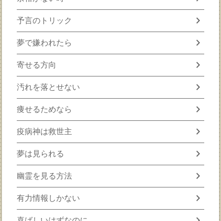
chevron_right
予言のトリック
chevron_right
夢で嫌われたら
chevron_right
寄せる方向
chevron_right
汚れを落とせない
chevron_right
痩せるためなら
chevron_right
疫病神は救世主
chevron_right
夢は見られる
chevron_right
幽霊を見る方法
chevron_right
有力情報しかない
chevron_right
喜ばしいはずなのに