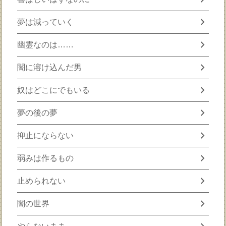
chevron_right
夢は減っていく
chevron_right
幽霊なのは……
chevron_right
闇に溶け込んだ男
chevron_right
奴はどこにでもいる
chevron_right
夢の後の夢
chevron_right
抑止にならない
chevron_right
弱みは作るもの
chevron_right
止められない
chevron_right
闇の世界