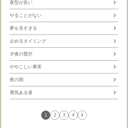
chevron_right
夜型が良い
chevron_right
やることがない
chevron_right
夢を見すぎる
chevron_right
止めるタイミング
chevron_right
夕食の贅沢
chevron_right
ややこしい事実
chevron_right
夜の国
chevron_right
勇気ある者
chevron_right
1
2
3
4