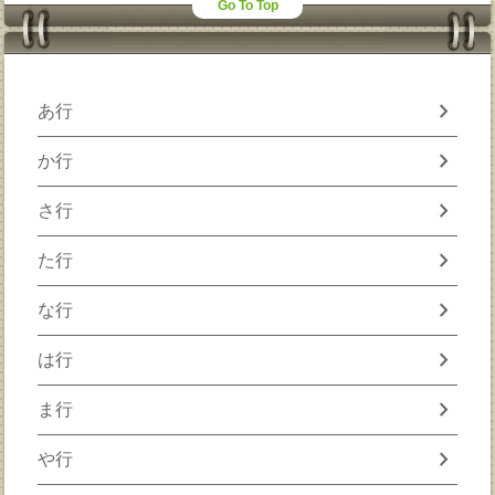
Go To Top
chevron_right
あ行
chevron_right
か行
chevron_right
さ行
chevron_right
た行
chevron_right
な行
chevron_right
は行
chevron_right
ま行
chevron_right
や行