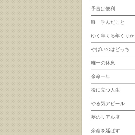
予言は便利
唯一学んだこと
ゆく年くる年くりか
やばいのはどっち
唯一の休息
余命一年
役に立つ人生
やる気アピール
夢のリアル度
余命を延ばす