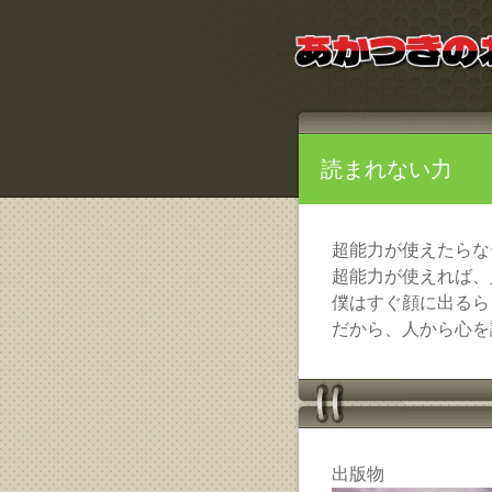
読まれない力
超能力が使えたらな
超能力が使えれば、
僕はすぐ顔に出るら
だから、人から心を
出版物