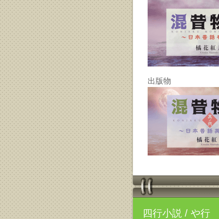
出版物
四行小説
/ や行