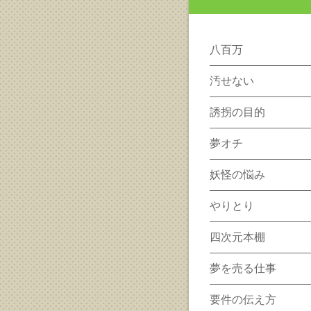
八百万
汚せない
誘拐の目的
夢オチ
妖怪の悩み
やりとり
四次元本棚
夢を売る仕事
要件の伝え方