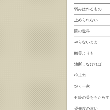
弱みは作るもの
止められない
闇の世界
やらないまま
幽霊よりも
油断しなければ
抑止力
焼く一家
有終の美をもたらす
優先度の違い