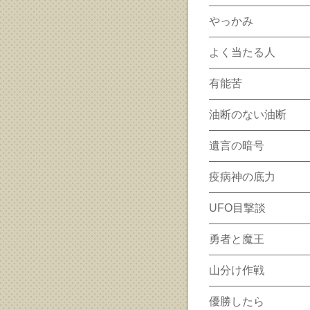
やっかみ
よく当たる人
有能苦
油断のない油断
遺言の暗号
疫病神の底力
UFO目撃談
勇者と魔王
山分け作戦
優勝したら