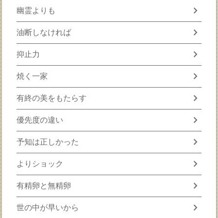
chevron_right
幽霊よりも
chevron_right
油断しなければ
chevron_right
抑止力
chevron_right
焼く一家
chevron_right
有終の美をもたらす
chevron_right
優先度の違い
chevron_right
予知は正しかった
chevron_right
よりショック
chevron_right
有精卵と無精卵
chevron_right
世の中が早いから