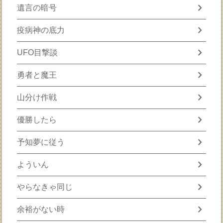
chevron_right
遺言の暗号
chevron_right
疫病神の底力
chevron_right
UFO目撃談
chevron_right
勇者と魔王
chevron_right
山分け作戦
chevron_right
優勝したら
chevron_right
予知夢に従う
chevron_right
よういん
chevron_right
やらなきゃ同じ
chevron_right
余裕がない時