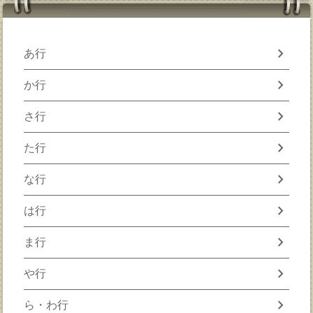
chevron_right
あ行
chevron_right
か行
chevron_right
さ行
chevron_right
た行
chevron_right
な行
chevron_right
は行
chevron_right
ま行
chevron_right
や行
chevron_right
ら・わ行