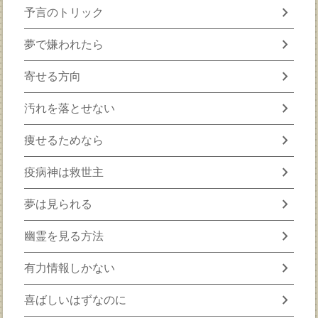
chevron_right
予言のトリック
chevron_right
夢で嫌われたら
chevron_right
寄せる方向
chevron_right
汚れを落とせない
chevron_right
痩せるためなら
chevron_right
疫病神は救世主
chevron_right
夢は見られる
chevron_right
幽霊を見る方法
chevron_right
有力情報しかない
chevron_right
喜ばしいはずなのに