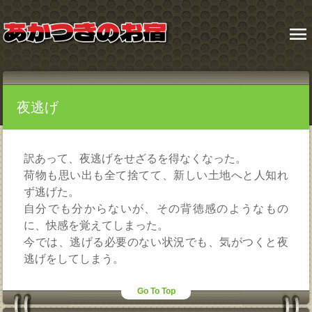
menu
夜逃げ
訳あって、夜逃げをせざるを得なくなった。
荷物も思い出も全て捨てて、新しい土地へと人知れ
ず逃げた。
自分でも分からないが、その背徳感のようなもの
に、快感を覚えてしまった。
今では、逃げる必要のない状況でも、気がつくと夜
逃げをしてしまう。
Go To Top