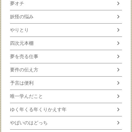
chevron_right
夢オチ
chevron_right
妖怪の悩み
chevron_right
やりとり
chevron_right
四次元本棚
chevron_right
夢を売る仕事
chevron_right
要件の伝え方
chevron_right
予言は便利
chevron_right
唯一学んだこと
chevron_right
ゆく年くる年くりかえす年
chevron_right
やばいのはどっち