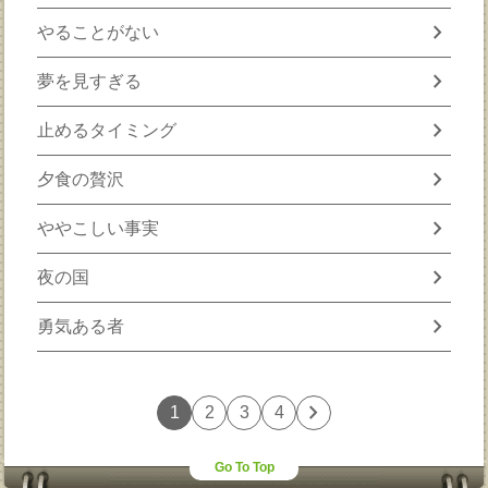
chevron_right
やることがない
chevron_right
夢を見すぎる
chevron_right
止めるタイミング
chevron_right
夕食の贅沢
chevron_right
ややこしい事実
chevron_right
夜の国
chevron_right
勇気ある者
chevron_right
1
2
3
4
Go To Top