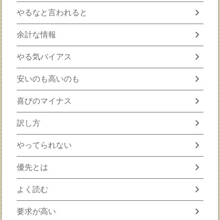
chevron_right
やるなと言われると
chevron_right
余計な情報
chevron_right
やる気バイアス
chevron_right
安いのも高いのも
chevron_right
喜びのマイナス
chevron_right
訳し方
chevron_right
やってられない
chevron_right
優先とは
chevron_right
よく読む
chevron_right
要求が高い