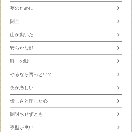
chevron_right
夢のために
chevron_right
闇金
chevron_right
山が動いた
chevron_right
安らかな顔
chevron_right
唯一の嘘
chevron_right
やるなら言っといて
chevron_right
夜が恋しい
chevron_right
優しさと閉じた心
chevron_right
闇討ちせずとも
chevron_right
夜型が良い