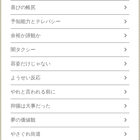
chevron_right
喜びの帳尻
chevron_right
予知能力とテレパシー
chevron_right
余裕か諦観か
chevron_right
闇タクシー
chevron_right
容姿だけじゃない
chevron_right
ようせい反応
chevron_right
やれと言われる前に
chevron_right
抑揚は大事だった
chevron_right
夢の価値観
chevron_right
やさぐれ街道