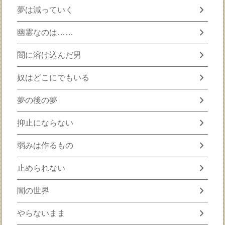
chevron_right
夢は減っていく
chevron_right
幽霊なのは……
chevron_right
闇に溶け込んだ男
chevron_right
奴はどこにでもいる
chevron_right
夢の後の夢
chevron_right
抑止にならない
chevron_right
弱みは作るもの
chevron_right
止められない
chevron_right
闇の世界
chevron_right
やらないまま