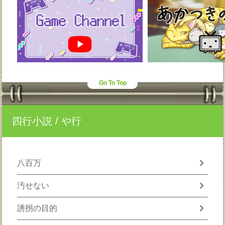
Go To Top
四行小説
/ や行
chevron_right
八百万
chevron_right
汚せない
chevron_right
誘拐の目的