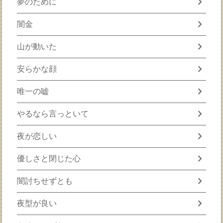
chevron_right
夢のために
chevron_right
闇金
chevron_right
山が動いた
chevron_right
安らかな顔
chevron_right
唯一の嘘
chevron_right
やるなら言っといて
chevron_right
夜が恋しい
chevron_right
優しさと閉じた心
chevron_right
闇討ちせずとも
chevron_right
夜型が良い