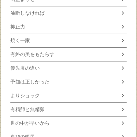
chevron_right
油断しなければ
chevron_right
抑止力
chevron_right
焼く一家
chevron_right
有終の美をもたらす
chevron_right
優先度の違い
chevron_right
予知は正しかった
chevron_right
よりショック
chevron_right
有精卵と無精卵
chevron_right
世の中が早いから
chevron_right
喜びの帳尻