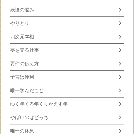
chevron_right
妖怪の悩み
chevron_right
やりとり
chevron_right
四次元本棚
chevron_right
夢を売る仕事
chevron_right
要件の伝え方
chevron_right
予言は便利
chevron_right
唯一学んだこと
chevron_right
ゆく年くる年くりかえす年
chevron_right
やばいのはどっち
chevron_right
唯一の休息