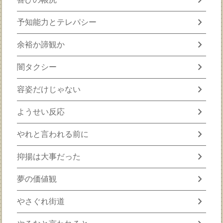
chevron_right
予知能力とテレパシー
chevron_right
余裕か諦観か
chevron_right
闇タクシー
chevron_right
容姿だけじゃない
chevron_right
ようせい反応
chevron_right
やれと言われる前に
chevron_right
抑揚は大事だった
chevron_right
夢の価値観
chevron_right
やさぐれ街道