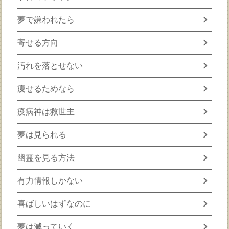
chevron_right
夢で嫌われたら
chevron_right
寄せる方向
chevron_right
汚れを落とせない
chevron_right
痩せるためなら
chevron_right
疫病神は救世主
chevron_right
夢は見られる
chevron_right
幽霊を見る方法
chevron_right
有力情報しかない
chevron_right
喜ばしいはずなのに
chevron_right
夢は減っていく