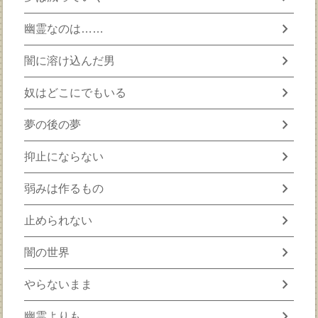
chevron_right
幽霊なのは……
chevron_right
闇に溶け込んだ男
chevron_right
奴はどこにでもいる
chevron_right
夢の後の夢
chevron_right
抑止にならない
chevron_right
弱みは作るもの
chevron_right
止められない
chevron_right
闇の世界
chevron_right
やらないまま
chevron_right
幽霊よりも