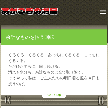
menu
余計なものを払う回転
ぐるぐる、ぐるぐる、あっちにぐるぐる、こっちに
ぐるぐる。
ただひたすらに、回し続ける。
汚れも水分も、余計なものは全て取り除く。
そうやって私は、ご主人たちの明日着る服を今日も
洗うのだ。
Go To Top