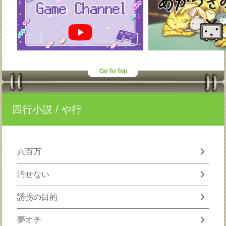
Go To Top
四行小説
/ や行
chevron_right
八百万
chevron_right
汚せない
chevron_right
誘拐の目的
chevron_right
夢オチ