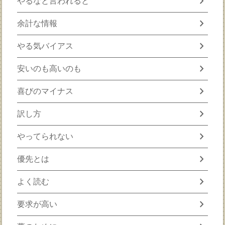
chevron_right
やるなと言われると
chevron_right
余計な情報
chevron_right
やる気バイアス
chevron_right
安いのも高いのも
chevron_right
喜びのマイナス
chevron_right
訳し方
chevron_right
やってられない
chevron_right
優先とは
chevron_right
よく読む
chevron_right
要求が高い