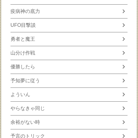
chevron_right
疫病神の底力
chevron_right
UFO目撃談
chevron_right
勇者と魔王
chevron_right
山分け作戦
chevron_right
優勝したら
chevron_right
予知夢に従う
chevron_right
よういん
chevron_right
やらなきゃ同じ
chevron_right
余裕がない時
chevron_right
予言のトリック