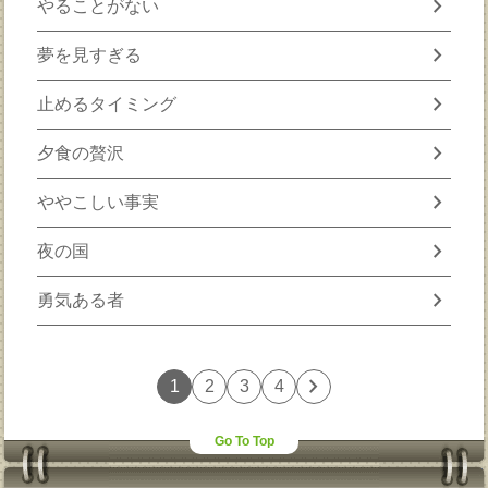
chevron_right
やることがない
chevron_right
夢を見すぎる
chevron_right
止めるタイミング
chevron_right
夕食の贅沢
chevron_right
ややこしい事実
chevron_right
夜の国
chevron_right
勇気ある者
chevron_right
1
2
3
4
Go To Top