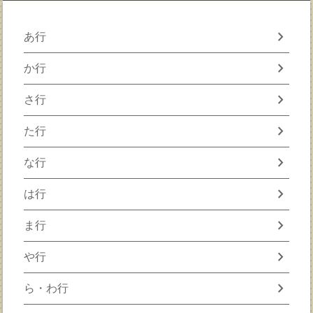
chevron_right
あ行
chevron_right
か行
chevron_right
さ行
chevron_right
た行
chevron_right
な行
chevron_right
は行
chevron_right
ま行
chevron_right
や行
chevron_right
ら・わ行