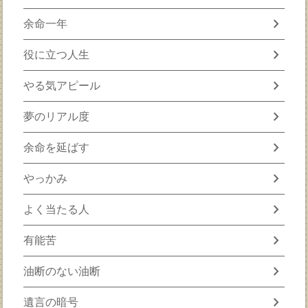
chevron_right
余命一年
chevron_right
役に立つ人生
chevron_right
やる気アピール
chevron_right
夢のリアル度
chevron_right
余命を延ばす
chevron_right
やっかみ
chevron_right
よく当たる人
chevron_right
有能苦
chevron_right
油断のない油断
chevron_right
遺言の暗号