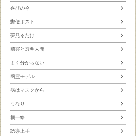
chevron_right
喜びの今
chevron_right
郵便ポスト
chevron_right
夢見るだけ
chevron_right
幽霊と透明人間
chevron_right
よく分からない
chevron_right
幽霊モデル
chevron_right
病はマスクから
chevron_right
弓なり
chevron_right
横一線
chevron_right
誘導上手