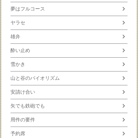
chevron_right
夢はフルコース
chevron_right
ヤラセ
chevron_right
雄弁
chevron_right
酔い止め
chevron_right
雪かき
chevron_right
山と谷のバイオリズム
chevron_right
安請け合い
chevron_right
矢でも鉄砲でも
chevron_right
用件の要件
chevron_right
予約席