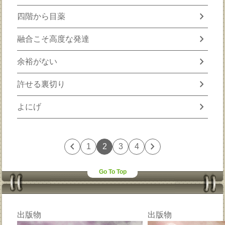
chevron_right
四階から目薬
chevron_right
融合こそ高度な発達
chevron_right
余裕がない
chevron_right
許せる裏切り
chevron_right
よにげ
chevron_left
chevron_right
1
2
3
4
Go To Top
出版物
出版物