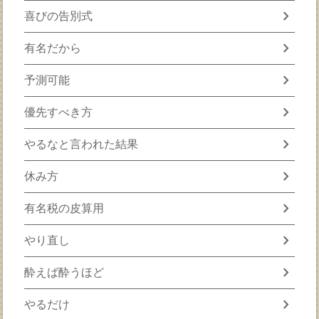
chevron_right
喜びの告別式
chevron_right
有名だから
chevron_right
予測可能
chevron_right
優先すべき方
chevron_right
やるなと言われた結果
chevron_right
休み方
chevron_right
有名税の皮算用
chevron_right
やり直し
chevron_right
酔えば酔うほど
chevron_right
やるだけ