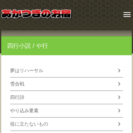
menu
四行小説
/ や行
chevron_right
夢はリハーサル
chevron_right
雪合戦
chevron_right
四行詩
chevron_right
やり込み要素
chevron_right
役に立たないもの