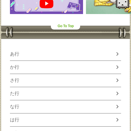
Go To Top
chevron_right
あ行
chevron_right
か行
chevron_right
さ行
chevron_right
た行
chevron_right
な行
chevron_right
は行