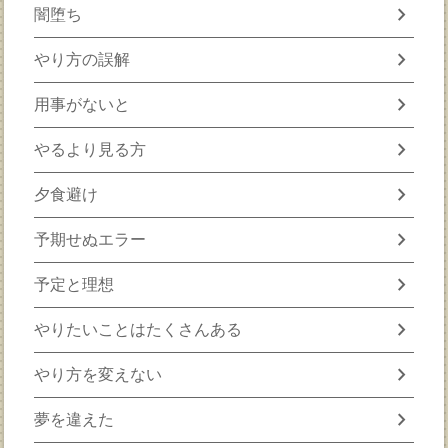
chevron_right
闇堕ち
chevron_right
やり方の誤解
chevron_right
用事がないと
chevron_right
やるより見る方
chevron_right
夕食避け
chevron_right
予期せぬエラー
chevron_right
予定と理想
chevron_right
やりたいことはたくさんある
chevron_right
やり方を変えない
chevron_right
夢を違えた