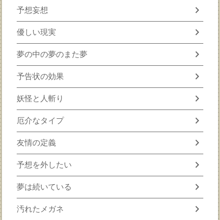
chevron_right
予想妄想
chevron_right
優しい現実
chevron_right
夢の中の夢のまた夢
chevron_right
予告状の効果
chevron_right
妖怪と人斬り
chevron_right
厄介なタイプ
chevron_right
友情の定義
chevron_right
予想を外したい
chevron_right
夢は続いている
chevron_right
汚れたメガネ