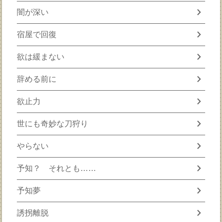
chevron_right
闇が深い
chevron_right
宿屋で回復
chevron_right
欲は緩まない
chevron_right
辞める前に
chevron_right
欲止力
chevron_right
世にも奇妙な刀狩り
chevron_right
やらない
chevron_right
予知？ それとも……
chevron_right
予知夢
chevron_right
誘拐離脱