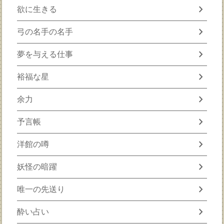
chevron_right
欲に生きる
chevron_right
弓の名手の名手
chevron_right
夢を与える仕事
chevron_right
裕福な星
chevron_right
余力
chevron_right
予言帳
chevron_right
洋館の噂
chevron_right
妖怪の暗躍
chevron_right
唯一の先送り
chevron_right
酔い占い