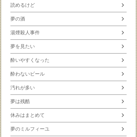
chevron_right
読めるけど
chevron_right
夢の酒
chevron_right
湯煙殺人事件
chevron_right
夢を見たい
chevron_right
酔いやすくなった
chevron_right
酔わないビール
chevron_right
汚れが多い
chevron_right
夢は残酷
chevron_right
休みはまとめて
chevron_right
夢のミルフィーユ