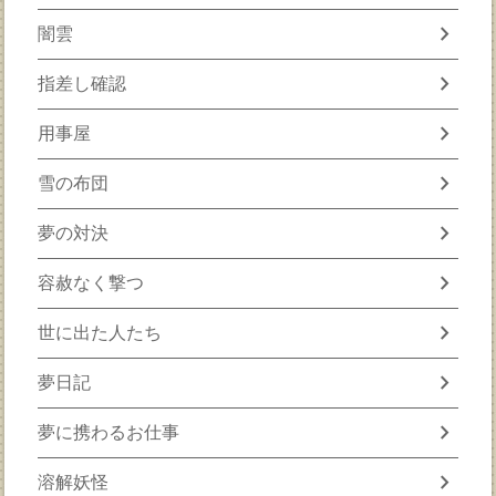
chevron_right
闇雲
chevron_right
指差し確認
chevron_right
用事屋
chevron_right
雪の布団
chevron_right
夢の対決
chevron_right
容赦なく撃つ
chevron_right
世に出た人たち
chevron_right
夢日記
chevron_right
夢に携わるお仕事
chevron_right
溶解妖怪