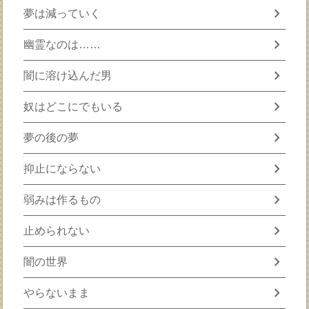
chevron_right
夢は減っていく
chevron_right
幽霊なのは……
chevron_right
闇に溶け込んだ男
chevron_right
奴はどこにでもいる
chevron_right
夢の後の夢
chevron_right
抑止にならない
chevron_right
弱みは作るもの
chevron_right
止められない
chevron_right
闇の世界
chevron_right
やらないまま