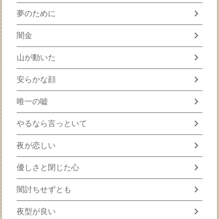
chevron_right
夢のために
chevron_right
闇金
chevron_right
山が動いた
chevron_right
安らかな顔
chevron_right
唯一の嘘
chevron_right
やるなら言っといて
chevron_right
夜が恋しい
chevron_right
優しさと閉じた心
chevron_right
闇討ちせずとも
chevron_right
夜型が良い