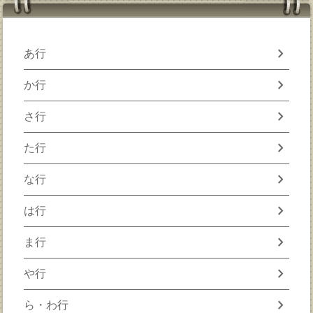
chevron_right
あ行
chevron_right
か行
chevron_right
さ行
chevron_right
た行
chevron_right
な行
chevron_right
は行
chevron_right
ま行
chevron_right
や行
chevron_right
ら・わ行