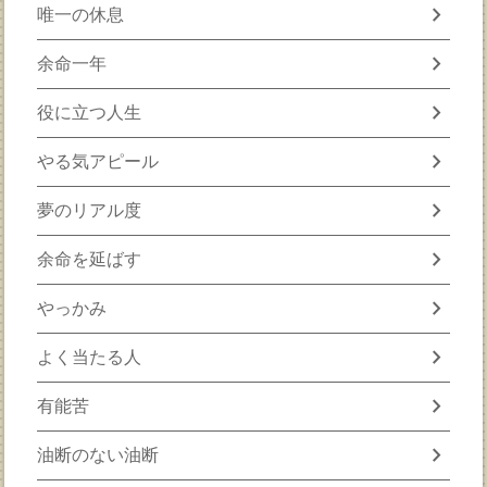
chevron_right
唯一の休息
chevron_right
余命一年
chevron_right
役に立つ人生
chevron_right
やる気アピール
chevron_right
夢のリアル度
chevron_right
余命を延ばす
chevron_right
やっかみ
chevron_right
よく当たる人
chevron_right
有能苦
chevron_right
油断のない油断