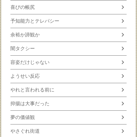
chevron_right
喜びの帳尻
chevron_right
予知能力とテレパシー
chevron_right
余裕か諦観か
chevron_right
闇タクシー
chevron_right
容姿だけじゃない
chevron_right
ようせい反応
chevron_right
やれと言われる前に
chevron_right
抑揚は大事だった
chevron_right
夢の価値観
chevron_right
やさぐれ街道