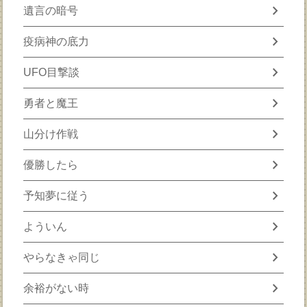
chevron_right
遺言の暗号
chevron_right
疫病神の底力
chevron_right
UFO目撃談
chevron_right
勇者と魔王
chevron_right
山分け作戦
chevron_right
優勝したら
chevron_right
予知夢に従う
chevron_right
よういん
chevron_right
やらなきゃ同じ
chevron_right
余裕がない時