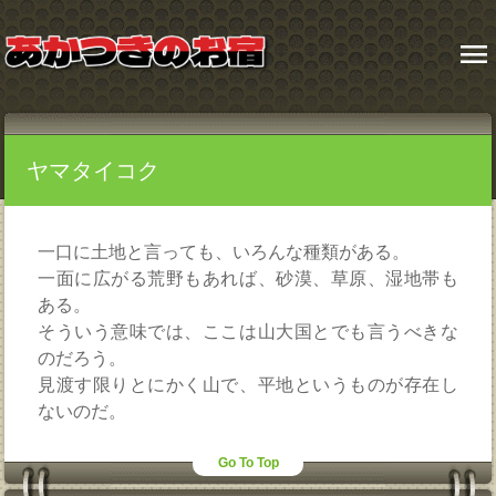
menu
ヤマタイコク
一口に土地と言っても、いろんな種類がある。
一面に広がる荒野もあれば、砂漠、草原、湿地帯も
ある。
そういう意味では、ここは山大国とでも言うべきな
のだろう。
見渡す限りとにかく山で、平地というものが存在し
ないのだ。
Go To Top