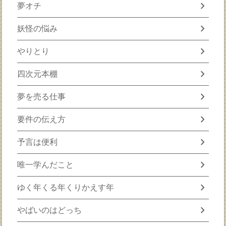
chevron_right
夢オチ
chevron_right
妖怪の悩み
chevron_right
やりとり
chevron_right
四次元本棚
chevron_right
夢を売る仕事
chevron_right
要件の伝え方
chevron_right
予言は便利
chevron_right
唯一学んだこと
chevron_right
ゆく年くる年くりかえす年
chevron_right
やばいのはどっち