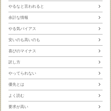
chevron_right
やるなと言われると
chevron_right
余計な情報
chevron_right
やる気バイアス
chevron_right
安いのも高いのも
chevron_right
喜びのマイナス
chevron_right
訳し方
chevron_right
やってられない
chevron_right
優先とは
chevron_right
よく読む
chevron_right
要求が高い