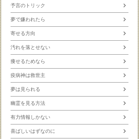
chevron_right
予言のトリック
chevron_right
夢で嫌われたら
chevron_right
寄せる方向
chevron_right
汚れを落とせない
chevron_right
痩せるためなら
chevron_right
疫病神は救世主
chevron_right
夢は見られる
chevron_right
幽霊を見る方法
chevron_right
有力情報しかない
chevron_right
喜ばしいはずなのに