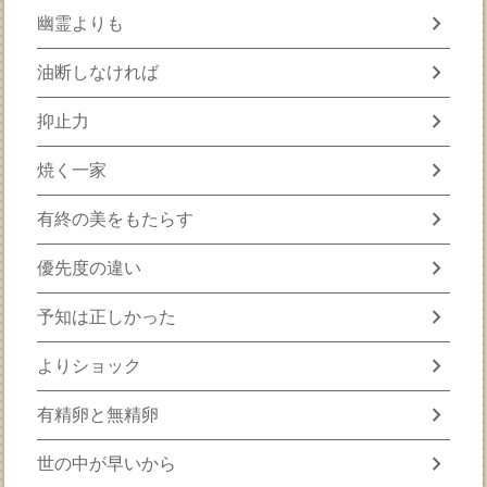
chevron_right
幽霊よりも
chevron_right
油断しなければ
chevron_right
抑止力
chevron_right
焼く一家
chevron_right
有終の美をもたらす
chevron_right
優先度の違い
chevron_right
予知は正しかった
chevron_right
よりショック
chevron_right
有精卵と無精卵
chevron_right
世の中が早いから