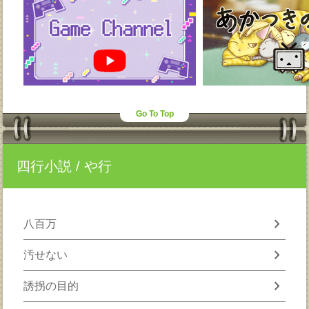
Go To Top
四行小説
/ や行
chevron_right
八百万
chevron_right
汚せない
chevron_right
誘拐の目的