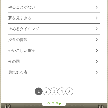
chevron_right
やることがない
chevron_right
夢を見すぎる
chevron_right
止めるタイミング
chevron_right
夕食の贅沢
chevron_right
ややこしい事実
chevron_right
夜の国
chevron_right
勇気ある者
chevron_right
1
2
3
4
Go To Top