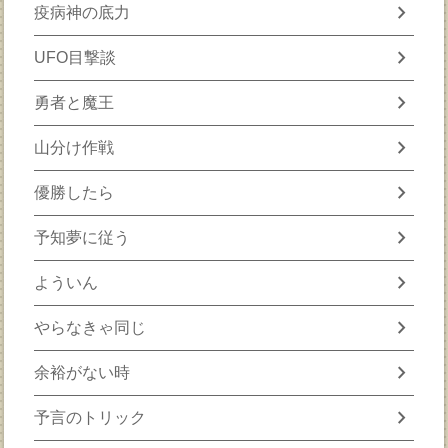
chevron_right
疫病神の底力
chevron_right
UFO目撃談
chevron_right
勇者と魔王
chevron_right
山分け作戦
chevron_right
優勝したら
chevron_right
予知夢に従う
chevron_right
よういん
chevron_right
やらなきゃ同じ
chevron_right
余裕がない時
chevron_right
予言のトリック