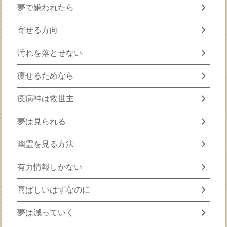
chevron_right
夢で嫌われたら
chevron_right
寄せる方向
chevron_right
汚れを落とせない
chevron_right
痩せるためなら
chevron_right
疫病神は救世主
chevron_right
夢は見られる
chevron_right
幽霊を見る方法
chevron_right
有力情報しかない
chevron_right
喜ばしいはずなのに
chevron_right
夢は減っていく