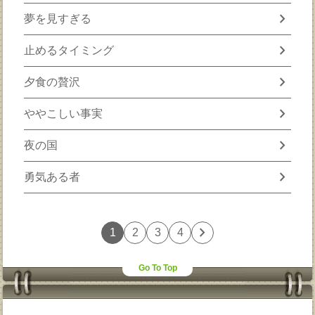
chevron_right
夢を見すぎる
chevron_right
止めるタイミング
chevron_right
夕食の贅沢
chevron_right
ややこしい事実
chevron_right
夜の国
chevron_right
勇気ある者
chevron_right
1
2
3
4
Go To Top