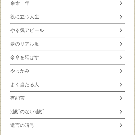
chevron_right
余命一年
chevron_right
役に立つ人生
chevron_right
やる気アピール
chevron_right
夢のリアル度
chevron_right
余命を延ばす
chevron_right
やっかみ
chevron_right
よく当たる人
chevron_right
有能苦
chevron_right
油断のない油断
chevron_right
遺言の暗号