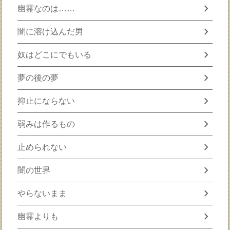
chevron_right
幽霊なのは……
chevron_right
闇に溶け込んだ男
chevron_right
奴はどこにでもいる
chevron_right
夢の後の夢
chevron_right
抑止にならない
chevron_right
弱みは作るもの
chevron_right
止められない
chevron_right
闇の世界
chevron_right
やらないまま
chevron_right
幽霊よりも