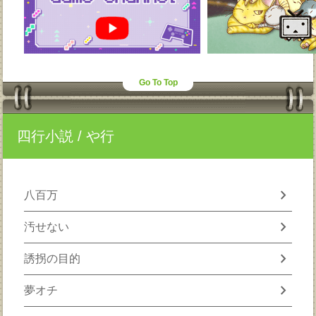
Go To Top
四行小説
/ や行
chevron_right
八百万
chevron_right
汚せない
chevron_right
誘拐の目的
chevron_right
夢オチ