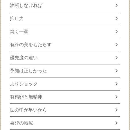
chevron_right
油断しなければ
chevron_right
抑止力
chevron_right
焼く一家
chevron_right
有終の美をもたらす
chevron_right
優先度の違い
chevron_right
予知は正しかった
chevron_right
よりショック
chevron_right
有精卵と無精卵
chevron_right
世の中が早いから
chevron_right
喜びの帳尻