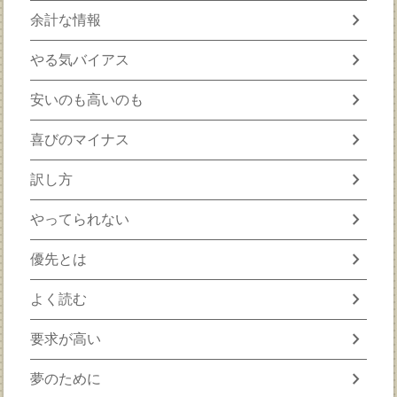
chevron_right
余計な情報
chevron_right
やる気バイアス
chevron_right
安いのも高いのも
chevron_right
喜びのマイナス
chevron_right
訳し方
chevron_right
やってられない
chevron_right
優先とは
chevron_right
よく読む
chevron_right
要求が高い
chevron_right
夢のために