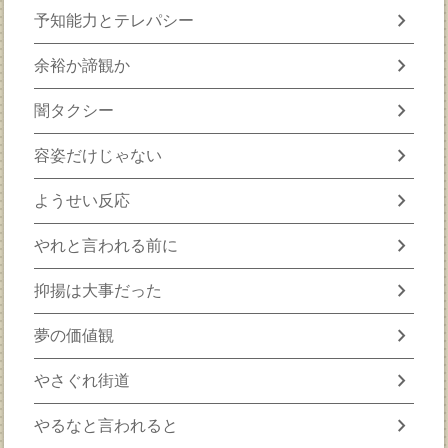
chevron_right
予知能力とテレパシー
chevron_right
余裕か諦観か
chevron_right
闇タクシー
chevron_right
容姿だけじゃない
chevron_right
ようせい反応
chevron_right
やれと言われる前に
chevron_right
抑揚は大事だった
chevron_right
夢の価値観
chevron_right
やさぐれ街道
chevron_right
やるなと言われると