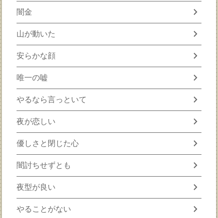
chevron_right
闇金
chevron_right
山が動いた
chevron_right
安らかな顔
chevron_right
唯一の嘘
chevron_right
やるなら言っといて
chevron_right
夜が恋しい
chevron_right
優しさと閉じた心
chevron_right
闇討ちせずとも
chevron_right
夜型が良い
chevron_right
やることがない