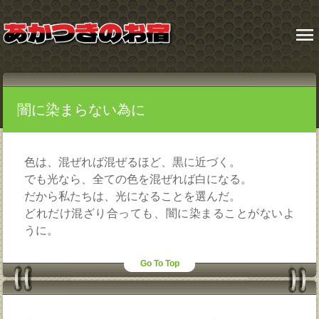
menu
闇に染まらない為に
色は、混ぜれば混ぜるほど、黒に近づく。
でも光なら、全ての色を混ぜれば白になる。
だから私たちは、光になることを選んだ。
どれだけ混ざり合っても、闇に染まることがないよ
うに。
Go To Top