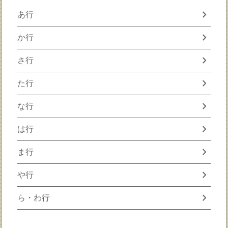
chevron_right
あ行
chevron_right
か行
chevron_right
さ行
chevron_right
た行
chevron_right
な行
chevron_right
は行
chevron_right
ま行
chevron_right
や行
chevron_right
ら・わ行