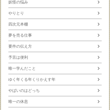
chevron_right
妖怪の悩み
chevron_right
やりとり
chevron_right
四次元本棚
chevron_right
夢を売る仕事
chevron_right
要件の伝え方
chevron_right
予言は便利
chevron_right
唯一学んだこと
chevron_right
ゆく年くる年くりかえす年
chevron_right
やばいのはどっち
chevron_right
唯一の休息