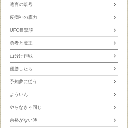
chevron_right
遺言の暗号
chevron_right
疫病神の底力
chevron_right
UFO目撃談
chevron_right
勇者と魔王
chevron_right
山分け作戦
chevron_right
優勝したら
chevron_right
予知夢に従う
chevron_right
よういん
chevron_right
やらなきゃ同じ
chevron_right
余裕がない時