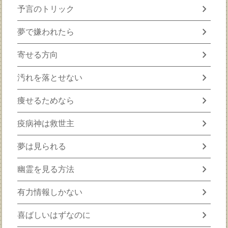
chevron_right
予言のトリック
chevron_right
夢で嫌われたら
chevron_right
寄せる方向
chevron_right
汚れを落とせない
chevron_right
痩せるためなら
chevron_right
疫病神は救世主
chevron_right
夢は見られる
chevron_right
幽霊を見る方法
chevron_right
有力情報しかない
chevron_right
喜ばしいはずなのに