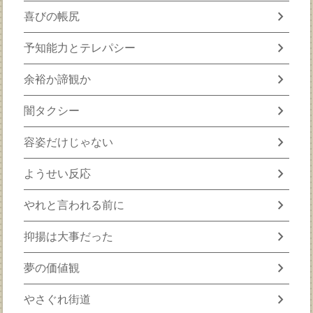
chevron_right
喜びの帳尻
chevron_right
予知能力とテレパシー
chevron_right
余裕か諦観か
chevron_right
闇タクシー
chevron_right
容姿だけじゃない
chevron_right
ようせい反応
chevron_right
やれと言われる前に
chevron_right
抑揚は大事だった
chevron_right
夢の価値観
chevron_right
やさぐれ街道