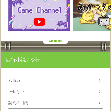
Go To Top
四行小説
/ や行
chevron_right
八百万
chevron_right
汚せない
chevron_right
誘拐の目的