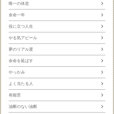
chevron_right
唯一の休息
chevron_right
余命一年
chevron_right
役に立つ人生
chevron_right
やる気アピール
chevron_right
夢のリアル度
chevron_right
余命を延ばす
chevron_right
やっかみ
chevron_right
よく当たる人
chevron_right
有能苦
chevron_right
油断のない油断