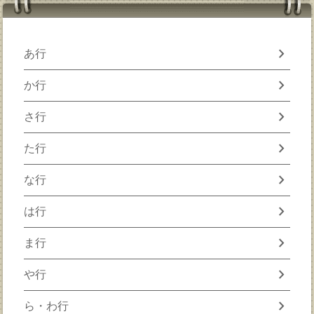
chevron_right
あ行
chevron_right
か行
chevron_right
さ行
chevron_right
た行
chevron_right
な行
chevron_right
は行
chevron_right
ま行
chevron_right
や行
chevron_right
ら・わ行