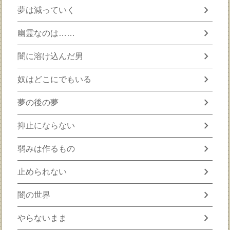
chevron_right
夢は減っていく
chevron_right
幽霊なのは……
chevron_right
闇に溶け込んだ男
chevron_right
奴はどこにでもいる
chevron_right
夢の後の夢
chevron_right
抑止にならない
chevron_right
弱みは作るもの
chevron_right
止められない
chevron_right
闇の世界
chevron_right
やらないまま