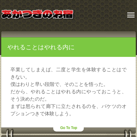
menu
やれることはやれる内に
卒業してしまえば、二度と学生を体験することはで
きない。
僕はわりと早い段階で、そのことを悟った。
だから、やれることはやれる内にやっておこうと、
そう決めたのだ。
まずは怒られて廊下に立たされるのを、バケツのオ
プションつきで体験しよう。
Go To Top