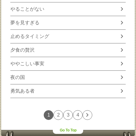
chevron_right
やることがない
chevron_right
夢を見すぎる
chevron_right
止めるタイミング
chevron_right
夕食の贅沢
chevron_right
ややこしい事実
chevron_right
夜の国
chevron_right
勇気ある者
chevron_right
1
2
3
4
Go To Top