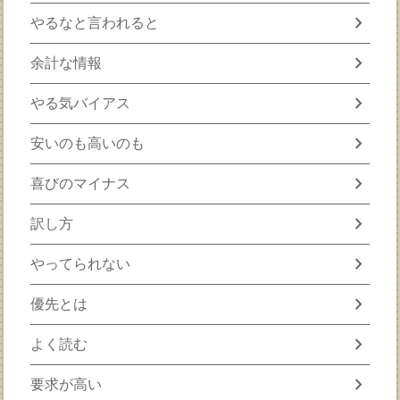
chevron_right
やるなと言われると
chevron_right
余計な情報
chevron_right
やる気バイアス
chevron_right
安いのも高いのも
chevron_right
喜びのマイナス
chevron_right
訳し方
chevron_right
やってられない
chevron_right
優先とは
chevron_right
よく読む
chevron_right
要求が高い