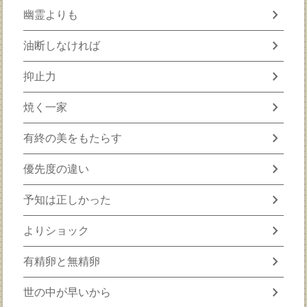
chevron_right
幽霊よりも
chevron_right
油断しなければ
chevron_right
抑止力
chevron_right
焼く一家
chevron_right
有終の美をもたらす
chevron_right
優先度の違い
chevron_right
予知は正しかった
chevron_right
よりショック
chevron_right
有精卵と無精卵
chevron_right
世の中が早いから