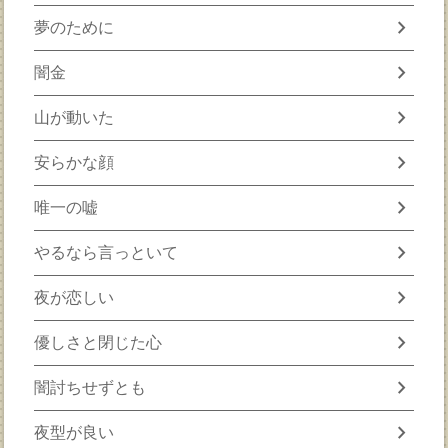
chevron_right
夢のために
chevron_right
闇金
chevron_right
山が動いた
chevron_right
安らかな顔
chevron_right
唯一の嘘
chevron_right
やるなら言っといて
chevron_right
夜が恋しい
chevron_right
優しさと閉じた心
chevron_right
闇討ちせずとも
chevron_right
夜型が良い