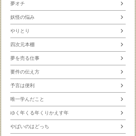
chevron_right
夢オチ
chevron_right
妖怪の悩み
chevron_right
やりとり
chevron_right
四次元本棚
chevron_right
夢を売る仕事
chevron_right
要件の伝え方
chevron_right
予言は便利
chevron_right
唯一学んだこと
chevron_right
ゆく年くる年くりかえす年
chevron_right
やばいのはどっち