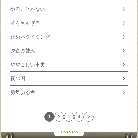
chevron_right
やることがない
chevron_right
夢を見すぎる
chevron_right
止めるタイミング
chevron_right
夕食の贅沢
chevron_right
ややこしい事実
chevron_right
夜の国
chevron_right
勇気ある者
chevron_right
1
2
3
4
Go To Top