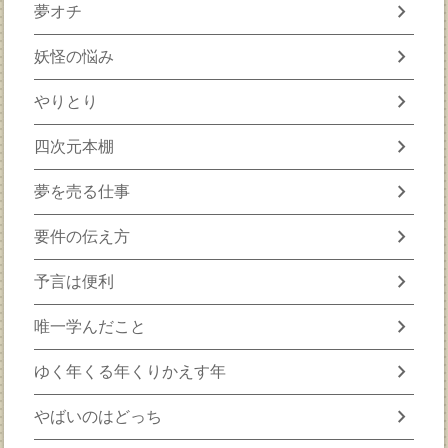
chevron_right
夢オチ
chevron_right
妖怪の悩み
chevron_right
やりとり
chevron_right
四次元本棚
chevron_right
夢を売る仕事
chevron_right
要件の伝え方
chevron_right
予言は便利
chevron_right
唯一学んだこと
chevron_right
ゆく年くる年くりかえす年
chevron_right
やばいのはどっち