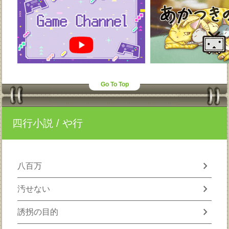
Go To Top
四行小説
/ や行
chevron_right
八百万
chevron_right
汚せない
chevron_right
誘拐の目的