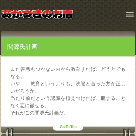
menu
闇源氏計画
まだ善悪もつかない内から教育すれば、どうとでも
なる。
いや……教育というよりも、洗脳と言った方が正し
いだろうか。
当たり前だという認識を植えつければ、臆すること
なく悪に徹せる。
それがこの闇源氏計画だ。
Go To Top