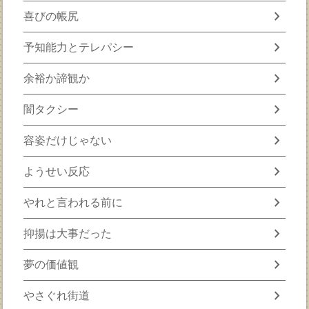
chevron_right
喜びの帳尻
chevron_right
予知能力とテレパシー
chevron_right
余裕か諦観か
chevron_right
闇タクシー
chevron_right
容姿だけじゃない
chevron_right
ようせい反応
chevron_right
やれと言われる前に
chevron_right
抑揚は大事だった
chevron_right
夢の価値観
chevron_right
やさぐれ街道