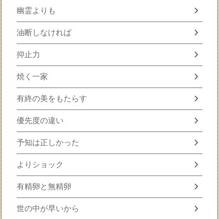
chevron_right
幽霊よりも
chevron_right
油断しなければ
chevron_right
抑止力
chevron_right
焼く一家
chevron_right
有終の美をもたらす
chevron_right
優先度の違い
chevron_right
予知は正しかった
chevron_right
よりショック
chevron_right
有精卵と無精卵
chevron_right
世の中が早いから