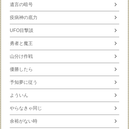
chevron_right
遺言の暗号
chevron_right
疫病神の底力
chevron_right
UFO目撃談
chevron_right
勇者と魔王
chevron_right
山分け作戦
chevron_right
優勝したら
chevron_right
予知夢に従う
chevron_right
よういん
chevron_right
やらなきゃ同じ
chevron_right
余裕がない時