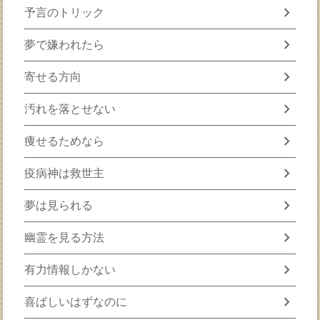
chevron_right
予言のトリック
chevron_right
夢で嫌われたら
chevron_right
寄せる方向
chevron_right
汚れを落とせない
chevron_right
痩せるためなら
chevron_right
疫病神は救世主
chevron_right
夢は見られる
chevron_right
幽霊を見る方法
chevron_right
有力情報しかない
chevron_right
喜ばしいはずなのに