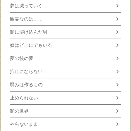
chevron_right
夢は減っていく
chevron_right
幽霊なのは……
chevron_right
闇に溶け込んだ男
chevron_right
奴はどこにでもいる
chevron_right
夢の後の夢
chevron_right
抑止にならない
chevron_right
弱みは作るもの
chevron_right
止められない
chevron_right
闇の世界
chevron_right
やらないまま