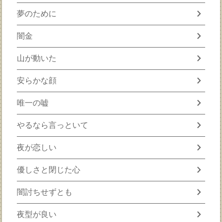
chevron_right
夢のために
chevron_right
闇金
chevron_right
山が動いた
chevron_right
安らかな顔
chevron_right
唯一の嘘
chevron_right
やるなら言っといて
chevron_right
夜が恋しい
chevron_right
優しさと閉じた心
chevron_right
闇討ちせずとも
chevron_right
夜型が良い