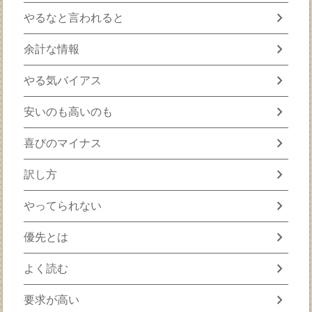
chevron_right
やるなと言われると
chevron_right
余計な情報
chevron_right
やる気バイアス
chevron_right
安いのも高いのも
chevron_right
喜びのマイナス
chevron_right
訳し方
chevron_right
やってられない
chevron_right
優先とは
chevron_right
よく読む
chevron_right
要求が高い