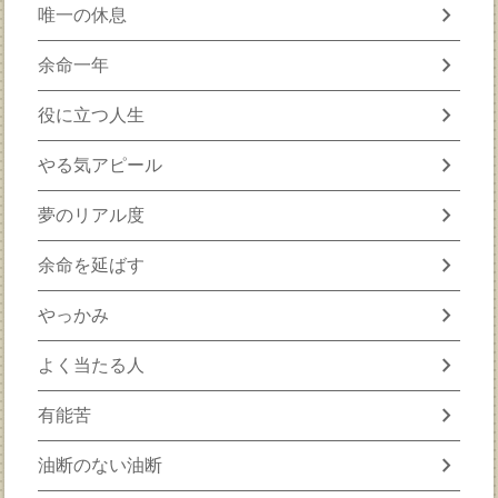
chevron_right
唯一の休息
chevron_right
余命一年
chevron_right
役に立つ人生
chevron_right
やる気アピール
chevron_right
夢のリアル度
chevron_right
余命を延ばす
chevron_right
やっかみ
chevron_right
よく当たる人
chevron_right
有能苦
chevron_right
油断のない油断