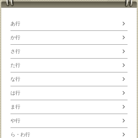
chevron_right
あ行
chevron_right
か行
chevron_right
さ行
chevron_right
た行
chevron_right
な行
chevron_right
は行
chevron_right
ま行
chevron_right
や行
chevron_right
ら・わ行