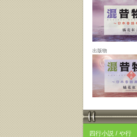
出版物
四行小説
/ や行