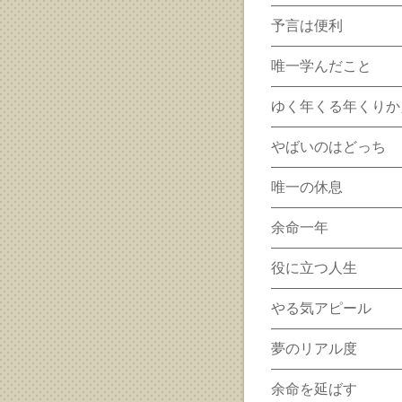
予言は便利
唯一学んだこと
ゆく年くる年くりか
やばいのはどっち
唯一の休息
余命一年
役に立つ人生
やる気アピール
夢のリアル度
余命を延ばす