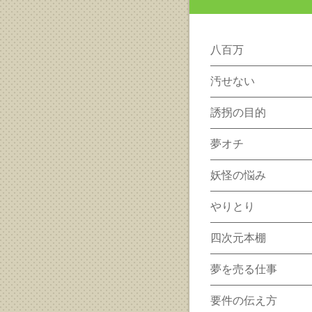
八百万
汚せない
誘拐の目的
夢オチ
妖怪の悩み
やりとり
四次元本棚
夢を売る仕事
要件の伝え方