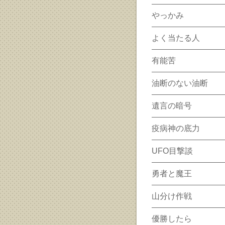
やっかみ
よく当たる人
有能苦
油断のない油断
遺言の暗号
疫病神の底力
UFO目撃談
勇者と魔王
山分け作戦
優勝したら