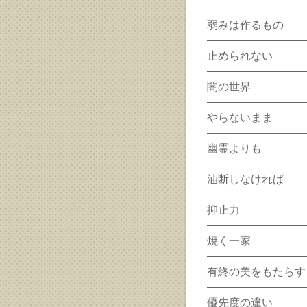
弱みは作るもの
止められない
闇の世界
やらないまま
幽霊よりも
油断しなければ
抑止力
焼く一家
有終の美をもたらす
優先度の違い