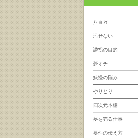
八百万
汚せない
誘拐の目的
夢オチ
妖怪の悩み
やりとり
四次元本棚
夢を売る仕事
要件の伝え方