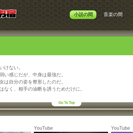
小説の間
音楽の間
いけない。
弱い感じだが、中身は最強だ。
女は自分の姿を整形したのだ。
はなく、相手の油断を誘うためだけに。
Go To Top
YouTube
YouTube