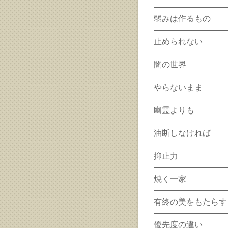
弱みは作るもの
止められない
闇の世界
やらないまま
幽霊よりも
油断しなければ
抑止力
焼く一家
有終の美をもたらす
優先度の違い