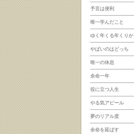
予言は便利
唯一学んだこと
ゆく年くる年くりか
やばいのはどっち
唯一の休息
余命一年
役に立つ人生
やる気アピール
夢のリアル度
余命を延ばす