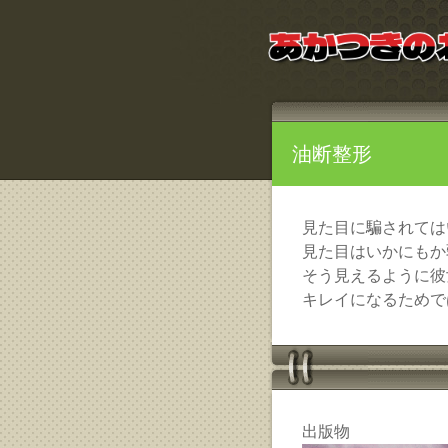
油断整形
見た目に騙されては
見た目はいかにもか
そう見えるように彼
キレイになるためで
出版物