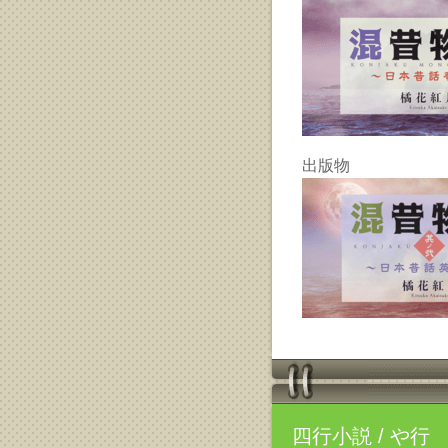
出版物
四行小説
/ や行