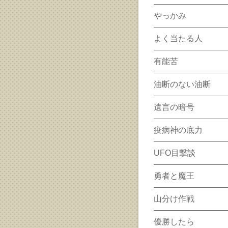
やっかみ
よく当たる人
有能苦
油断のない油断
遺言の暗号
疫病神の底力
UFO目撃談
勇者と魔王
山分け作戦
優勝したら