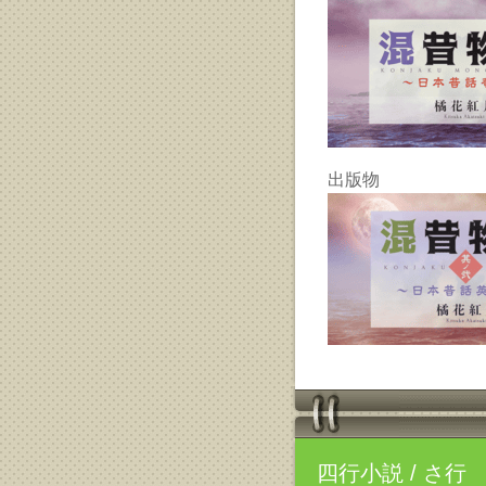
出版物
四行小説
/ さ行