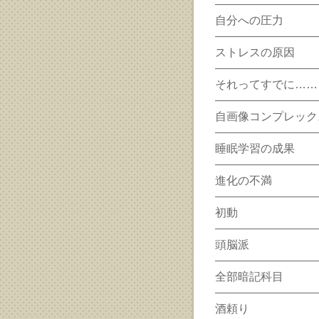
自分への圧力
ストレスの原因
それってすでに……
自画像コンプレック
睡眠学習の成果
進化の不満
初動
頭脳派
全部暗記科目
酒頼り