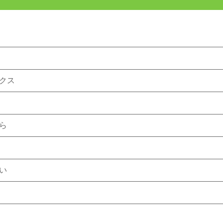
クス
ら
い