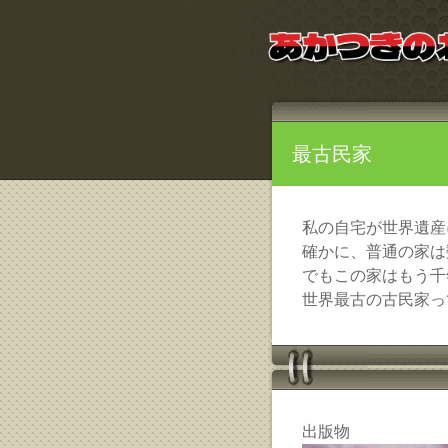
最古民家
私の自宅が世界遺産
確かに、普通の家は
でもこの家はもう千
世界最古の古民家っ
出版物